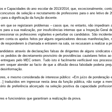
tos e Capacidades do ano escolar de 2013/2014, que, excecionalmente, con
 concursos de seleção e recrutamento de professores para o ano letivo de 2
e para a dignificação da função docente.
os em que se registaram problemas – casos que, no entanto, não impediram
 para a sua realização, por insuficiências internas que a Inspeção Geral d
essionar os professores vigilantes e perturbar os candidatos. São inciden
r em conta os apelos feitos por alguns organizadores dessas manifestações,
 de responderem à chamada e entrarem na sala, se recusaram a realizar a pr
ndidatos através de declarações falsas de dirigentes de alguns sindicatos
, os pedidos de decretamento provisório de providências cautelares feitos 
entregues pelo MEC ontem. Tudo isto é facilmente verificável nos processos
sem sequer atender ao facto de que a difusão dessa falsidade poderia pre
 desinformação.
eriores, e mesmo considerada de interesse público: «Em juízo de ponderação e
[…] traduzidos em ingressar nesta área da função pública, não surge a meno
tério de preferência alicerçado na seleção positiva da capacidade profissi
res e funcionários que garantiram a realização da prova.