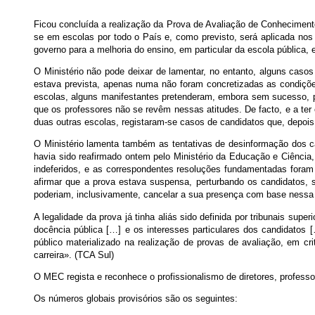
Ficou concluída a realização da Prova de Avaliação de Conhecimen
se em escolas por todo o País e, como previsto, será aplicada nos
governo para a melhoria do ensino, em particular da escola pública, 
O Ministério não pode deixar de lamentar, no entanto, alguns cas
estava prevista, apenas numa não foram concretizadas as condições
escolas, alguns manifestantes pretenderam, embora sem sucesso, pr
que os professores não se revêm nessas atitudes. De facto, e a te
duas outras escolas, registaram-se casos de candidatos que, depois
O Ministério lamenta também as tentativas de desinformação dos ca
havia sido reafirmado ontem pelo Ministério da Educação e Ciência
indeferidos, e as correspondentes resoluções fundamentadas foram 
afirmar que a prova estava suspensa, perturbando os candidatos, 
poderiam, inclusivamente, cancelar a sua presença com base nessa
A legalidade da prova já tinha aliás sido definida por tribunais sup
docência pública […] e os interesses particulares dos candidatos 
público materializado na realização de provas de avaliação, em cri
carreira». (TCA Sul)
O MEC regista e reconhece o profissionalismo de diretores, professo
Os números globais provisórios são os seguintes: