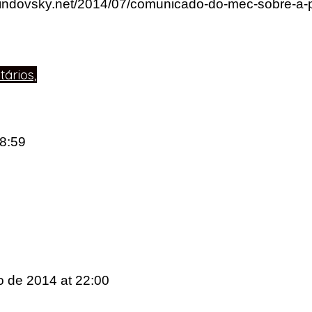
rlindovsky.net/2014/07/comunicado-do-mec-sobre-a-
ários,
18:59
ho de 2014
at 22:00