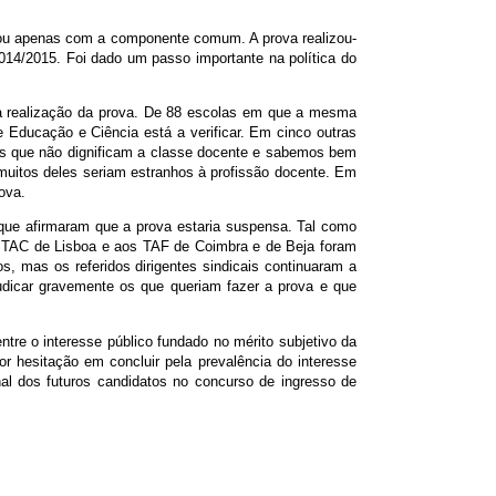
tou apenas com a componente comum. A prova realizou-
014/2015. Foi dado um passo importante na política do
 a realização da prova. De 88 escolas em que a mesma
e Educação e Ciência está a verificar. Em cinco outras
tes que não dignificam a classe docente e sabemos bem
 muitos deles seriam estranhos à profissão docente. Em
ova.
 que afirmaram que a prova estaria suspensa. Tal como
ao TAC de Lisboa e aos TAF de Coimbra e de Beja foram
, mas os referidos dirigentes sindicais continuaram a
judicar gravemente os que queriam fazer a prova e que
ntre o interesse público fundado no mérito subjetivo da
r hesitação em concluir pela prevalência do interesse
onal dos futuros candidatos no concurso de ingresso de