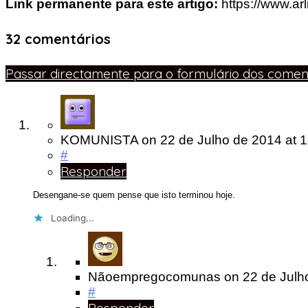
Link permanente para este artigo:
https://www.a
32 comentários
Passar directamente para o formulário dos coment
KOMUNISTA
on
22 de Julho de 2014
at 
#
Responder
Desengane-se quem pense que isto terminou hoje.
Loading...
Nãoempregocomunas
on
22 de Jul
#
Responder