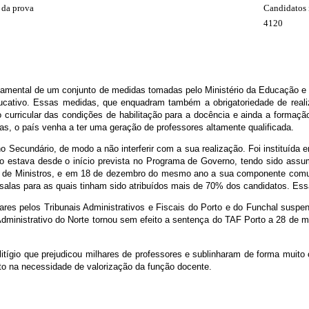
 da prova
Candidatos 
4120
amental de um conjunto de medidas tomadas pelo Ministério da Educação e 
ducativo. Essas medidas, que enquadram também a obrigatoriedade de rea
 curricular das condições de habilitação para a docência e ainda a formaçã
s, o país venha a ter uma geração de professores altamente qualificada.
 Secundário, de modo a não interferir com a sua realização. Foi instituída 
ção estava desde o início prevista no Programa de Governo, tendo sido assu
 de Ministros, e em 18 de dezembro do mesmo ano a sua componente comum 
salas para as quais tinham sido atribuídos mais de 70% dos candidatos. Ess
ares pelos Tribunais Administrativos e Fiscais do Porto e do Funchal suspe
 Administrativo do Norte tornou sem efeito a sentença do TAF Porto a 28 de
tígio que prejudicou milhares de professores e sublinharam de forma muito c
o na necessidade de valorização da função docente.