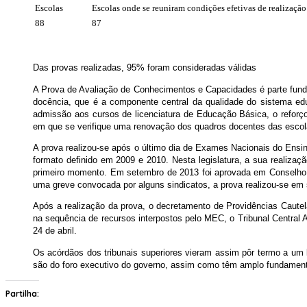
Escolas
Escolas onde se reuniram condições efetivas de realização
88
87
Das provas realizadas, 95% foram consideradas válidas
A Prova de Avaliação de Conhecimentos e Capacidades é parte fund
docência, que é a componente central da qualidade do sistema e
admissão aos cursos de licenciatura de Educação Básica, o reforço
em que se verifique uma renovação dos quadros docentes das escola
A prova realizou-se após o último dia de Exames Nacionais do Ensino
formato definido em 2009 e 2010. Nesta legislatura, a sua realiza
primeiro momento. Em setembro de 2013 foi aprovada em Conselho
uma greve convocada por alguns sindicatos, a prova realizou-se em 
Após a realização da prova, o decretamento de Providências Cautel
na sequência de recursos interpostos pelo MEC, o Tribunal Central
24 de abril.
Os acórdãos dos tribunais superiores vieram assim pôr termo a um li
são do foro executivo do governo, assim como têm amplo fundament
Partilha: