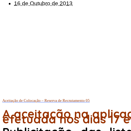
16 de Outubro de 2013
Aceitação de Colocação – Reserva de Recrutamento 05
A aceitação na aplica
efetuada nos dias 17 e