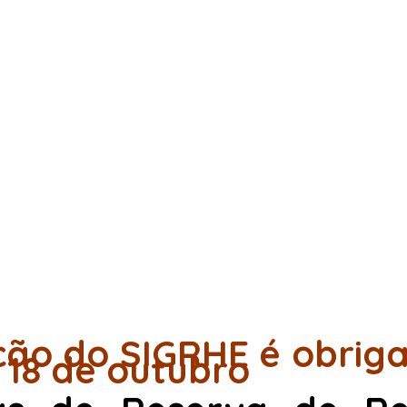
ção do SIGRHE é obriga
 18 de outubro