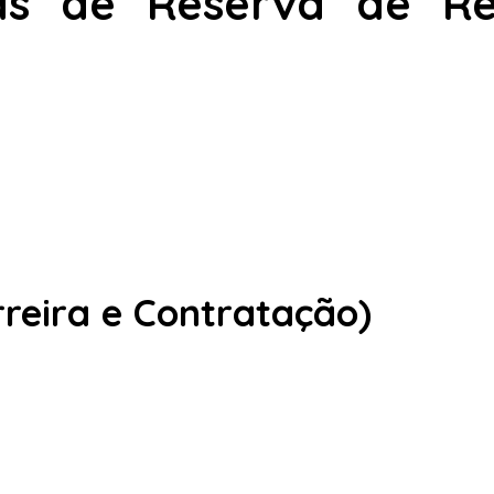
stas de Reserva de R
reira e Contratação)