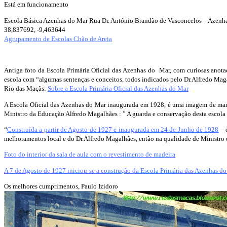
Está em funcionamento
Escola Básica Azenhas do Mar Rua Dr. António Brandão de Vasconcelos – Azenh
38,837692, -9,463644
Agrupamento de Escolas Chão de Areia
Antiga foto da Escola Primária Oficial das Azenhas do Mar, com curiosas anotaç
escola com “algumas sentenças e conceitos, todos indicados pelo Dr.Alfredo Mag
Rio das Maçãs:
Sobre a Escola Primária Oficial das Azenhas do Mar
A Escola Oficial das Azenhas do Mar inaugurada em 1928, é uma imagem de marc
Ministro da Educação Alfredo Magalhães : ” A guarda e conservação desta escol
“
Construída a partir de Agosto de 1927 e inaugurada em 24 de Junho de 1928
– 
melhoramentos local e do Dr.Alfredo Magalhães, então na qualidade de Ministro 
Foto do interior da sala de aula com o revestimento de madeira
A 7 de Agosto de 1927 iniciou-se a construção da Escola Primária das Azenhas d
Os melhores cumprimentos, Paulo Izidoro