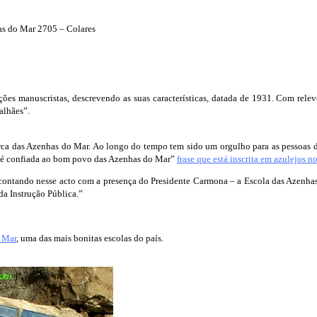
as do Mar 2705 – Colares
ões manuscristas, descrevendo as suas características, datada de 1931. Com relevo
alhães”.
a das Azenhas do Mar. Ao longo do tempo tem sido um orgulho para as pessoas da
a é confiada ao bom povo das Azenhas do Mar”
frase que está inscrita em azulejos n
contando nesse acto com a presença do Presidente Carmona – a Escola das Azenhas 
da Instrução Pública.”
o Mar
, uma das mais bonitas escolas do país.