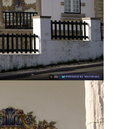
×
AD
POWERED BY WEFORADS