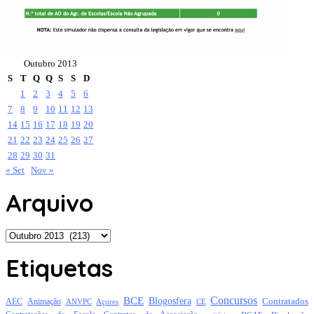
Outubro 2013
S
T
Q
Q
S
S
D
1
2
3
4
5
6
7
8
9
10
11
12
13
14
15
16
17
18
19
20
21
22
23
24
25
26
27
28
29
30
31
« Set
Nov »
Arquivo
Arquivo
Etiquetas
Concursos
BCE
Blogosfera
Contratados
AEC
Animação
Açores
CE
ANVPC