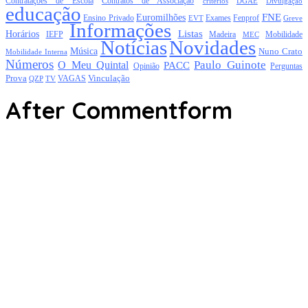
Contratações de Escola
Contratos de Associação
critérios
DGAE
Divulgação
educação
FNE
Euromilhões
Exames
Ensino Privado
EVT
Fenprof
Greve
Informações
Listas
Horários
Mobilidade
IEFP
Madeira
MEC
Notícias
Novidades
Música
Nuno Crato
Mobilidade Interna
Números
Paulo Guinote
O Meu Quintal
PACC
Opinião
Perguntas
Prova
Vinculação
TV
VAGAS
QZP
After Commentform