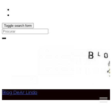
Toggle search form
Search
for:
Blog DeAr Lindo