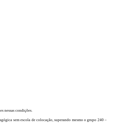
es nessas condições.
dagógica sem escola de colocação, superando mesmo o grupo 240 –