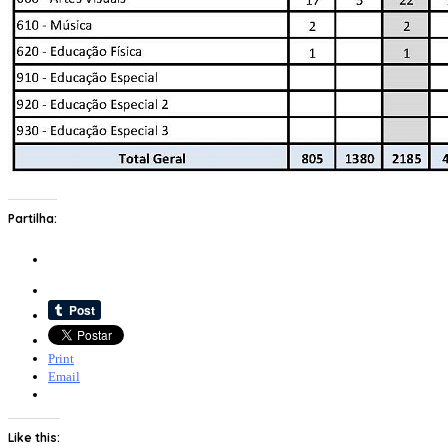
Partilha:
Print
Email
Like this: