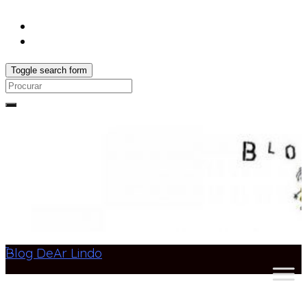
Toggle search form
Search
for:
Blog DeAr Lindo