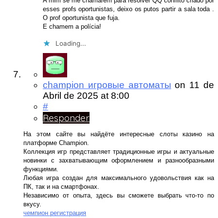
A mim se me chamarem para resolver QQ conflito criado por
esses profs oportunistas, deixo os putos partir a sala toda .
O prof oportunista que fuja.
E chamem a polícia!
Loading...
champion игровые автоматы
on
11 de
Abril de 2025
at 8:00
#
Responder
На этом сайте вы найдёте интересные слоты казино на
платформе Champion.
Коллекция игр представляет традиционные игры и актуальные
новинки с захватывающим оформлением и разнообразными
функциями.
Любая игра создан для максимального удовольствия как на
ПК, так и на смартфонах.
Независимо от опыта, здесь вы сможете выбрать что-то по
вкусу.
чемпион регистрация