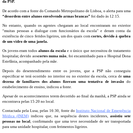
da PSP.
De acordo com a fonte do Comando Metropolitano de Lisboa, o alerta para uma
“desordem entre alunos envolvendo armas brancas”
foi dado às 12:15.
No entanto, quando os agentes chegaram ao local encontraram no exterior
“muitas pessoas a dialogar com funcionários da escola” e deram conta da
existência de cinco feridos ligeiros, um dos quais com
cortes, devido à quebra
de um vidro de uma janela.
Os jovens eram todos
alunos da escola
e o único que necessitou de tratamento
hospitalar, devido aos
cortes numa mão
, foi encaminhado para o Hospital Dona
Estefânia, acompanhado pela mãe.
Depois do desentendimento entre os jovens, que a PSP não conseguiu
especificar se terá ocorrido no interior ou no exterior da escola, cerca de
uma
dezena de familiares dos alunos fizeram uma tentativa de invasão
do
estabelecimento de ensino, indicou a fonte.
Apesar de os acontecimentos terem decorrido ao final da manhã, a PSP ainda se
encontrava pelas 15:20 no local.
Contactada pela Lusa, pelas 16:30, fonte do
Instituto Nacional de Emergência
Médica (INEM)
indicou que, na sequência destes incidentes,
assistiu sete
pessoas no local
, confirmando que uma teve necessidade de ser transportada
para uma unidade hospitalar, com ferimentos ligeiros.