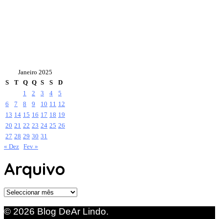
Janeiro 2025
S
T
Q
Q
S
S
D
1
2
3
4
5
6
7
8
9
10
11
12
13
14
15
16
17
18
19
20
21
22
23
24
25
26
27
28
29
30
31
« Dez
Fev »
Arquivo
Arquivo
© 2026 Blog DeAr Lindo.