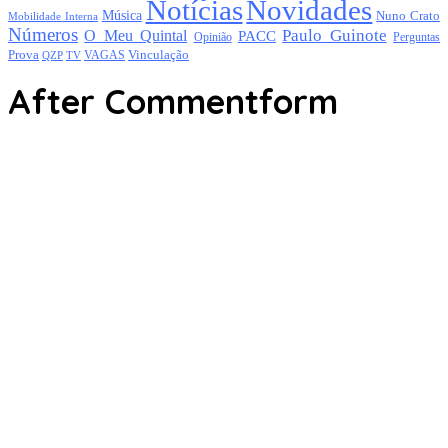
Notícias
Novidades
Música
Nuno Crato
Mobilidade Interna
Números
Paulo Guinote
O Meu Quintal
PACC
Opinião
Perguntas
Prova
Vinculação
TV
VAGAS
QZP
After Commentform