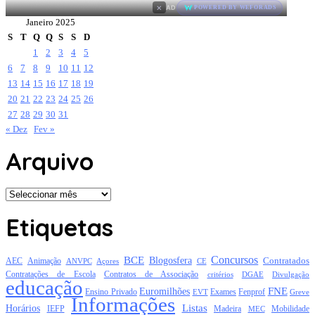
×
AD
POWERED BY WEFORADS
Janeiro 2025
S
T
Q
Q
S
S
D
1
2
3
4
5
6
7
8
9
10
11
12
13
14
15
16
17
18
19
20
21
22
23
24
25
26
27
28
29
30
31
« Dez
Fev »
Arquivo
Arquivo
Etiquetas
Concursos
BCE
Blogosfera
Contratados
AEC
Animação
Açores
CE
ANVPC
Contratações de Escola
Contratos de Associação
critérios
DGAE
Divulgação
educação
FNE
Euromilhões
Exames
Ensino Privado
EVT
Fenprof
Greve
Informações
Listas
Horários
Mobilidade
IEFP
Madeira
MEC