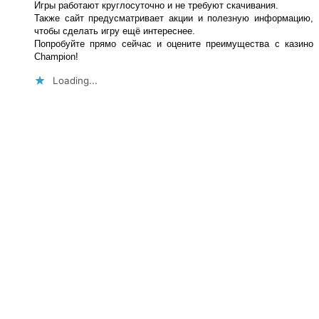
Игры работают круглосуточно и не требуют скачивания.
Также сайт предусматривает акции и полезную информацию,
чтобы сделать игру ещё интереснее.
Попробуйте прямо сейчас и оцените преимущества с казино
Champion!
Loading...