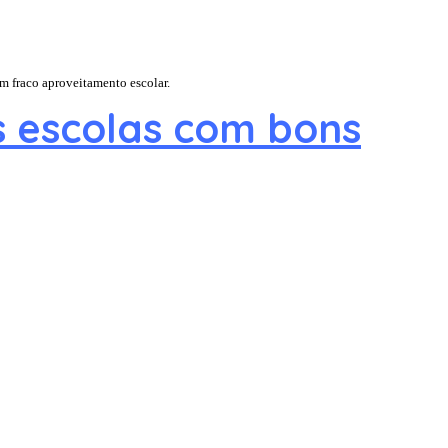
m fraco aproveitamento escolar.
s escolas com bons