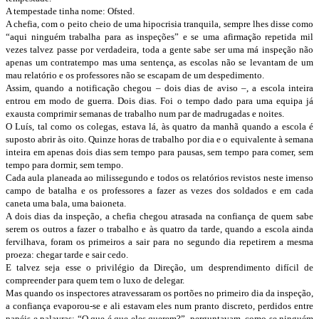
A tempestade tinha nome: Ofsted.
A chefia, com o peito cheio de uma hipocrisia tranquila, sempre lhes disse como
“aqui ninguém trabalha para as inspeções” e se uma afirmação repetida mil
vezes talvez passe por verdadeira, toda a gente sabe ser uma má inspeção não
apenas um contratempo mas uma sentença, as escolas não se levantam de um
mau relatório e os professores não se escapam de um despedimento.
Assim, quando a notificação chegou – dois dias de aviso –, a escola inteira
entrou em modo de guerra. Dois dias. Foi o tempo dado para uma equipa já
exausta comprimir semanas de trabalho num par de madrugadas e noites.
O Luís, tal como os colegas, estava lá, às quatro da manhã quando a escola é
suposto abrir às oito. Quinze horas de trabalho por dia e o equivalente à semana
inteira em apenas dois dias sem tempo para pausas, sem tempo para comer, sem
tempo para dormir, sem tempo.
Cada aula planeada ao milissegundo e todos os relatórios revistos neste imenso
campo de batalha e os professores a fazer as vezes dos soldados e em cada
caneta uma bala, uma baioneta.
A dois dias da inspeção, a chefia chegou atrasada na confiança de quem sabe
serem os outros a fazer o trabalho e às quatro da tarde, quando a escola ainda
fervilhava, foram os primeiros a sair para no segundo dia repetirem a mesma
proeza: chegar tarde e sair cedo.
E talvez seja esse o privilégio da Direção, um desprendimento difícil de
compreender para quem tem o luxo de delegar.
Mas quando os inspectores atravessaram os portões no primeiro dia da inspeção,
a confiança evaporou-se e ali estavam eles num pranto discreto, perdidos entre
papéis e palavras: “O que é que eles querem?”, perguntavam, como se ninguém