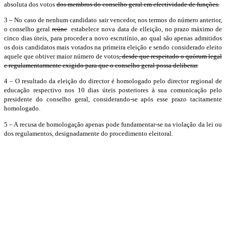
absoluta dos votos
dos membros do conselho geral em efectividade de funções.
3 – No caso de nenhum candidato sair vencedor, nos termos do número anterior,
o conselho geral
reúne
estabelece nova data de elleição, no prazo máximo de
cinco dias úteis, para proceder a novo escrutínio, ao qual são apenas admitidos
os dois candidatos mais votados na primeira eleição e sendo considerado eleito
aquele que obtiver maior número de votos
, desde que respeitado o quórum legal
e regulamentarmente exigido para que o conselho geral possa deliberar.
4 – O resultado da eleição do director é homologado pelo director regional de
educação respectivo nos 10 dias úteis posteriores à sua comunicação pelo
presidente do conselho geral, considerando-se após esse prazo tacitamente
homologado.
5 – A recusa de homologação apenas pode fundamentar-se na violação da lei ou
dos regulamentos, designadamente do procedimento eleitoral.