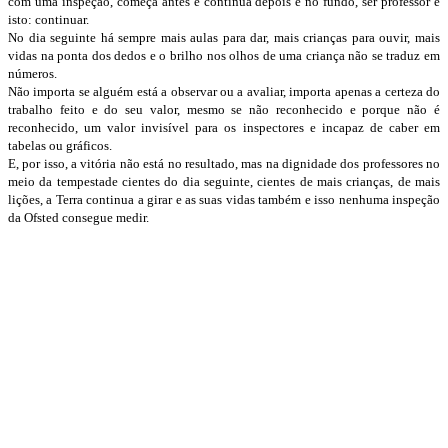
com uma inspeção, começa antes e continua depois e no fundo, ser professor é
isto: continuar.
No dia seguinte há sempre mais aulas para dar, mais crianças para ouvir, mais
vidas na ponta dos dedos e o brilho nos olhos de uma criança não se traduz em
números.
Não importa se alguém está a observar ou a avaliar, importa apenas a certeza do
trabalho feito e do seu valor, mesmo se não reconhecido e porque não é
reconhecido, um valor invisível para os inspectores e incapaz de caber em
tabelas ou gráficos.
E, por isso, a vitória não está no resultado, mas na dignidade dos professores no
meio da tempestade cientes do dia seguinte, cientes de mais crianças, de mais
lições, a Terra continua a girar e as suas vidas também e isso nenhuma inspeção
da Ofsted consegue medir.