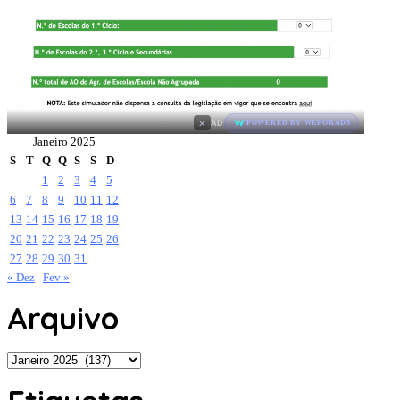
×
AD
POWERED BY WEFORADS
Janeiro 2025
S
T
Q
Q
S
S
D
1
2
3
4
5
6
7
8
9
10
11
12
13
14
15
16
17
18
19
20
21
22
23
24
25
26
27
28
29
30
31
« Dez
Fev »
Arquivo
Arquivo