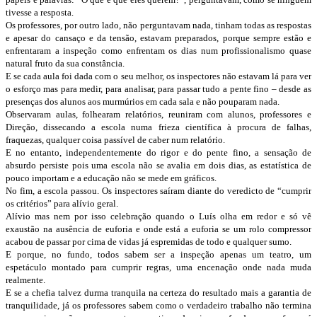
tivesse a resposta.
Os professores, por outro lado, não perguntavam nada, tinham todas as respostas
e apesar do cansaço e da tensão, estavam preparados, porque sempre estão e
enfrentaram a inspeção como enfrentam os dias num profissionalismo quase
natural fruto da sua constância.
E se cada aula foi dada com o seu melhor, os inspectores não estavam lá para ver
o esforço mas para medir, para analisar, para passar tudo a pente fino – desde as
presenças dos alunos aos murmúrios em cada sala e não pouparam nada.
Observaram aulas, folhearam relatórios, reuniram com alunos, professores e
Direção, dissecando a escola numa frieza científica à procura de falhas,
fraquezas, qualquer coisa passível de caber num relatório.
E no entanto, independentemente do rigor e do pente fino, a sensação de
absurdo persiste pois uma escola não se avalia em dois dias, as estatística de
pouco importam e a educação não se mede em gráficos.
No fim, a escola passou. Os inspectores saíram diante do veredicto de “cumprir
os critérios” para alívio geral.
Alívio mas nem por isso celebração quando o Luís olha em redor e só vê
exaustão na ausência de euforia e onde está a euforia se um rolo compressor
acabou de passar por cima de vidas já espremidas de todo e qualquer sumo.
E porque, no fundo, todos sabem ser a inspeção apenas um teatro, um
espetáculo montado para cumprir regras, uma encenação onde nada muda
realmente.
E se a chefia talvez durma tranquila na certeza do resultado mais a garantia de
tranquilidade, já os professores sabem como o verdadeiro trabalho não termina