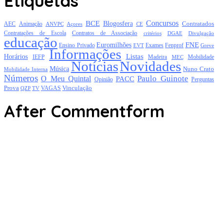
Etiquetas
Concursos
BCE
Blogosfera
Contratados
AEC
Animação
Açores
CE
ANVPC
Contratações de Escola
Contratos de Associação
critérios
DGAE
Divulgação
educação
FNE
Euromilhões
Exames
Ensino Privado
EVT
Fenprof
Greve
Informações
Listas
Horários
Mobilidade
IEFP
Madeira
MEC
Notícias
Novidades
Música
Nuno Crato
Mobilidade Interna
Números
Paulo Guinote
O Meu Quintal
PACC
Opinião
Perguntas
Prova
Vinculação
TV
VAGAS
QZP
After Commentform