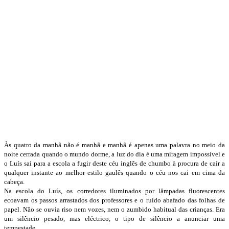
Às quatro da manhã não é manhã e manhã é apenas uma palavra no meio da
noite cerrada quando o mundo dorme, a luz do dia é uma miragem impossível e
o Luís sai para a escola a fugir deste céu inglês de chumbo à procura de cair a
qualquer instante ao melhor estilo gaulês quando o céu nos cai em cima da
cabeça.
Na escola do Luís, os corredores iluminados por lâmpadas fluorescentes
ecoavam os passos arrastados dos professores e o ruído abafado das folhas de
papel. Não se ouvia riso nem vozes, nem o zumbido habitual das crianças. Era
um silêncio pesado, mas eléctrico, o tipo de silêncio a anunciar uma
tempestade.