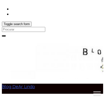
Toggle search form
Search
for:
Blog DeAr Lindo