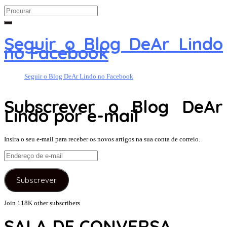
Search
for:
Seguir o Blog DeAr Lindo
no Facebook
Seguir o Blog DeAr Lindo no Facebook
Subscrever o Blog DeAr
Lindo por e-mail
Insira o seu e-mail para receber os novos artigos na sua conta de correio.
Endereço
de
e-
Subscrever
mail
Join 118K other subscribers
SALA DE CONVERSA