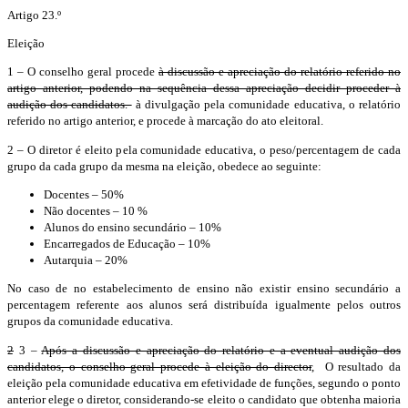
Artigo 23.º
Eleição
1 – O conselho geral procede
à discussão e apreciação do relatório referido no
artigo anterior, podendo na sequência dessa apreciação decidir proceder à
audição dos candidatos.
à divulgação pela comunidade educativa, o relatório
referido no artigo anterior, e procede à marcação do ato eleitoral.
2 – O diretor é eleito pela comunidade educativa, o peso/percentagem de cada
grupo da cada grupo da mesma na eleição, obedece ao seguinte:
Docentes – 50%
Não docentes – 10 %
Alunos do ensino secundário – 10%
Encarregados de Educação – 10%
Autarquia – 20%
No caso de no estabelecimento de ensino não existir ensino secundário a
percentagem referente aos alunos será distribuída igualmente pelos outros
grupos da comunidade educativa.
2
3 –
Após a discussão e apreciação do relatório e a eventual audição dos
candidatos, o conselho geral procede à eleição do director
, O resultado da
eleição pela comunidade educativa em efetividade de funções, segundo o ponto
anterior elege o diretor, considerando-se eleito o candidato que obtenha maioria