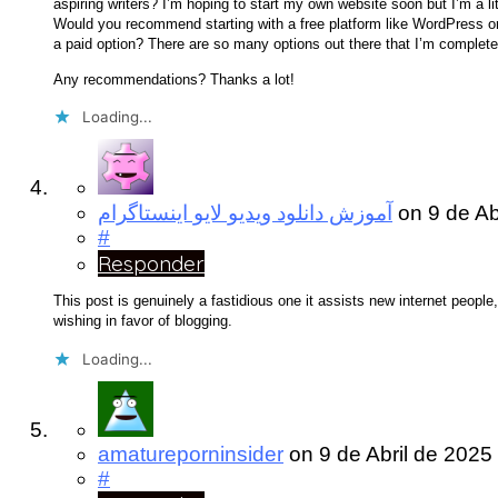
aspiring writers? I’m hoping to start my own website soon but I’m a lit
Would you recommend starting with a free platform like WordPress or
a paid option? There are so many options out there that I’m complete
Any recommendations? Thanks a lot!
Loading...
آموزش دانلود ویدیو لایو اینستاگرام
on
9 de Ab
#
Responder
This post is genuinely a fastidious one it assists new internet people
wishing in favor of blogging.
Loading...
amatureporninsider
on
9 de Abril de 2025
#