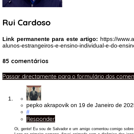
Rui Cardoso
Link permanente para este artigo:
https://www.
alunos-estrangeiros-e-ensino-individual-e-do-ensi
85 comentários
Passar directamente para o formulário dos coment
pepko akrapovik
on
19 de Janeiro de 20
#
Responder
Oi, gente! Eu sou de Salvador e um amigo comentou comigo sobr