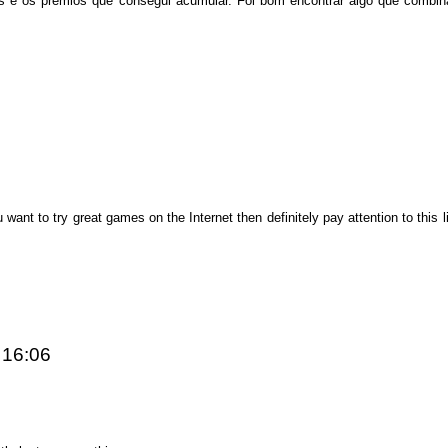
s e os prêmios que consegui acumular. Foi bom encontrar algo que combina
u want to try great games on the Internet then definitely pay attention to this li
 16:06