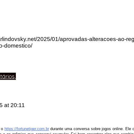
arlindovsky.net/2025/01/aprovadas-alteracoes-ao-re
no-domestico/
ários,
25
at 20:11
e o
https://fortunetiger.com.br
durante uma conversa sobre jogos online. Ele di