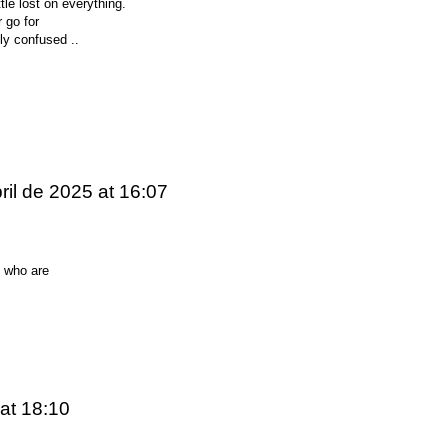
tle lost on everything.
 go for
ly confused ..
ril de 2025
at 16:07
, who are
at 18:10