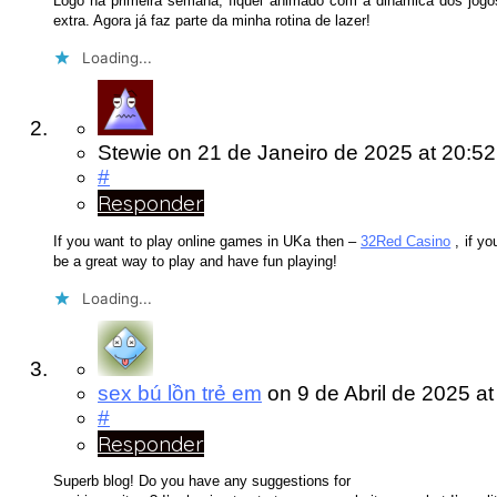
Logo na primeira semana, fiquei animado com a dinâmica dos jogo
extra. Agora já faz parte da minha rotina de lazer!
Loading...
Stewie
on
21 de Janeiro de 2025
at 20:52
#
Responder
If you want to play online games in UKa then –
32Red Casino
, if yo
be a great way to play and have fun playing!
Loading...
sex bú lồn trẻ em
on
9 de Abril de 2025
at
#
Responder
Superb blog! Do you have any suggestions for