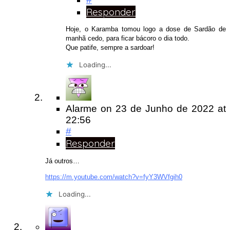
Responder
Hoje, o Karamba tomou logo a dose de Sardão de
manhã cedo, para ficar bácoro o dia todo.
Que patife, sempre a sardoar!
Loading...
Alarme
on
23 de Junho de 2022
at
22:56
#
Responder
Já outros…
https://m.youtube.com/watch?v=fyY3WVfgih0
Loading...