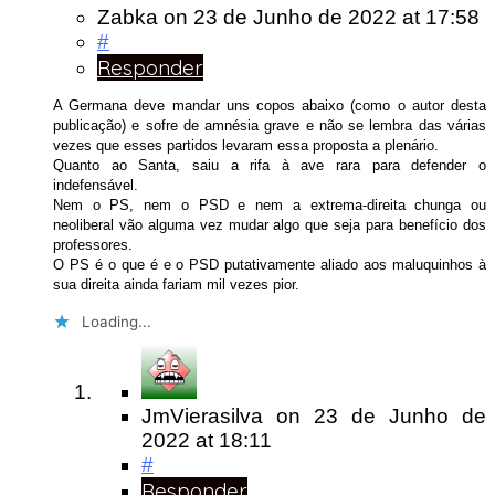
Zabka
on
23 de Junho de 2022
at 17:58
#
Responder
A Germana deve mandar uns copos abaixo (como o autor desta
publicação) e sofre de amnésia grave e não se lembra das várias
vezes que esses partidos levaram essa proposta a plenário.
Quanto ao Santa, saiu a rifa à ave rara para defender o
indefensável.
Nem o PS, nem o PSD e nem a extrema-direita chunga ou
neoliberal vão alguma vez mudar algo que seja para benefício dos
professores.
O PS é o que é e o PSD putativamente aliado aos maluquinhos à
sua direita ainda fariam mil vezes pior.
Loading...
JmVierasilva
on
23 de Junho de
2022
at 18:11
#
Responder