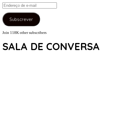
Endereço
de
e-
Subscrever
mail
Join 118K other subscribers
SALA DE CONVERSA