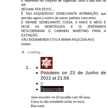
É realmente um conjunto de vigaristas ,ouvir o que ouvi na
AR.
DEVIAM TER FEITO….
É TAO ASQUEROSO SEMELHANTE AFIRMAÇÃO, que
percebo agora o motivo de outros partidos crescerem.
É INFAME SEMELHANTE COISA, 6 ANOS E MEIO E
HOJE AS MORTÁGUAS E IS JERÓNIMOS
DESCOBRIRAM O CAMINHO MARÍTIMO PARA A
EXTINÇÃO.
VÃO BODAMERDA CITO A MINHA FALECIDA AVO.
Inúteis.
Loading...
Pistoleiro
on
23 de Junho de
2022
at 21:56
#
Responder
Jane encontro no 10 escalão com 59 anos.
Como tu não estudante estás no inicio .
Boa sorte