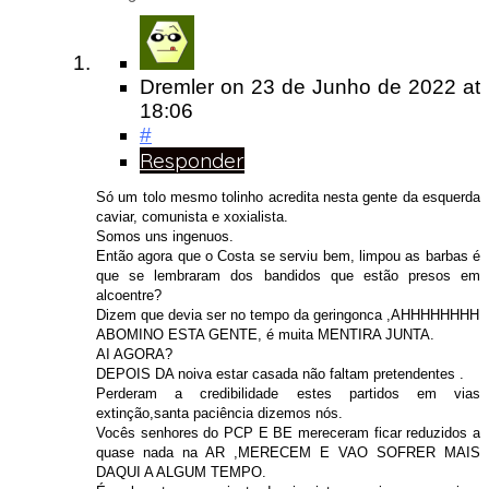
Dremler
on
23 de Junho de 2022
at
18:06
#
Responder
Só um tolo mesmo tolinho acredita nesta gente da esquerda
caviar, comunista e xoxialista.
Somos uns ingenuos.
Então agora que o Costa se serviu bem, limpou as barbas é
que se lembraram dos bandidos que estão presos em
alcoentre?
Dizem que devia ser no tempo da geringonca ,AHHHHHHHH
ABOMINO ESTA GENTE, é muita MENTIRA JUNTA.
AI AGORA?
DEPOIS DA noiva estar casada não faltam pretendentes .
Perderam a credibilidade estes partidos em vias
extinção,santa paciência dizemos nós.
Vocês senhores do PCP E BE mereceram ficar reduzidos a
quase nada na AR ,MERECEM E VAO SOFRER MAIS
DAQUI A ALGUM TEMPO.