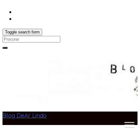
Toggle search form
Search
for:
Blog DeAr Lindo