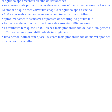
sanguíneo após receber a vacina da Astrazeneca
• sete vezes mais probabilidades de acertar nos números vencedores da Loteria
Nacional do que desenvolver um coágulo sanguíneo após a vacina
• 100 vezes mais chances de encontrar um trevo de quatro folhas
• aproximadamente as mesmas hipóteses de ser atingido por um raio
• As chances de morrer de um acidente de carro são 2.899 maiores
• as mulheres têm quase 15.000 vezes mais probabilidade de dar à luz gêmeos
ou 223 vezes mais probabilidade de ter trigêmeos.
• uma pessoa normal tem quase 15 vezes mais probabilidade de morrer após ser
picada por uma abelha.