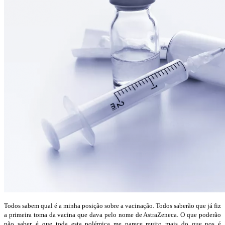
Todos sabem qual é a minha posição sobre a vacinação. Todos saberão que já fiz
a primeira toma da vacina que dava pelo nome de AstraZeneca. O que poderão
não saber, é que toda esta polémica me parece muito mais do que nos é