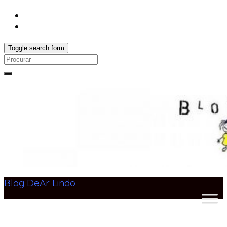
Toggle search form
Search
for:
Blog DeAr Lindo