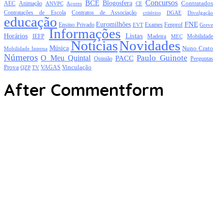
Concursos
BCE
Blogosfera
Contratados
AEC
Animação
Açores
CE
ANVPC
Contratações de Escola
Contratos de Associação
critérios
DGAE
Divulgação
educação
FNE
Euromilhões
Exames
Ensino Privado
EVT
Fenprof
Greve
Informações
Listas
Horários
Mobilidade
IEFP
Madeira
MEC
Notícias
Novidades
Música
Nuno Crato
Mobilidade Interna
Números
Paulo Guinote
O Meu Quintal
PACC
Opinião
Perguntas
Prova
Vinculação
TV
VAGAS
QZP
After Commentform