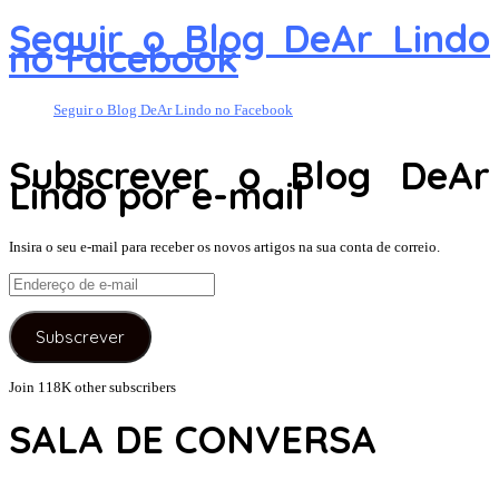
Seguir o Blog DeAr Lindo
no Facebook
Seguir o Blog DeAr Lindo no Facebook
Subscrever o Blog DeAr
Lindo por e-mail
Insira o seu e-mail para receber os novos artigos na sua conta de correio.
Endereço
de
e-
Subscrever
mail
Join 118K other subscribers
SALA DE CONVERSA