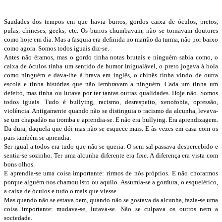
Saudades dos tempos em que havia burros, gordos caixa de óculos, pretos,
pulas, chineses, geeks, etc. Os burros chumbavam, não se tornavam doutores
como hoje em dia. Mas a fasquia era definida no marrão da turma, não por baixo
como agora. Somos todos iguais diz-se.
Antes não éramos, mas o gordo tinha notas brutais e ninguém sabia como, o
caixa de óculos tinha um sentido de humor inigualável, o preto jogava à bola
como ninguém e dava-lhe à brava em inglês, o chinês tinha vindo de outra
escola e tinha histórias que não lembravam a ninguém. Cada um tinha um
defeito, mas tinha ou lutava por ter tantas outras qualidades. Hoje não. Somos
todos iguais. Tudo é bullying, racismo, desrespeito, xenofobia, opressão,
violência. Antigamente quando não se distinguia o racismo da alcunha, levava-
se um chapadão na tromba e aprendia-se. E não era bullying. Era aprendizagem.
Da dura, daquela que dói mas não se esquece mais. E às vezes em casa com os
pais também se aprendia.
Ser igual a todos era tudo que não se queria. O sem sal passava despercebido e
sentia-se sozinho. Ter uma alcunha diferente era fixe. A diferença era vista com
bons olhos.
E aprendia-se uma coisa importante: rirmos de nós próprios. E não chorarmos
porque alguém nos chamou isto ou aquilo. Assumia-se a gordura, o esquelético,
a caixa de óculos e tudo o mais que viesse.
Mas quando não se estava bem, quando não se gostava da alcunha, fazia-se uma
coisa importante: mudava-se, lutava-se. Não se culpava os outros nem a
sociedade.