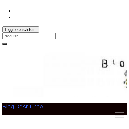
Toggle search form
Search
for:
Blog DeAr Lindo