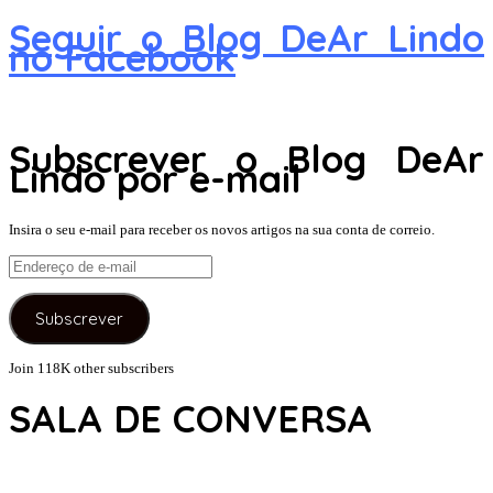
Seguir o Blog DeAr Lindo
no Facebook
Subscrever o Blog DeAr
Lindo por e-mail
Insira o seu e-mail para receber os novos artigos na sua conta de correio.
Endereço
de
e-
Subscrever
mail
Join 118K other subscribers
SALA DE CONVERSA