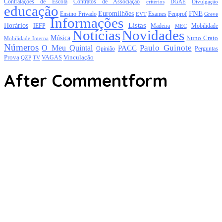
Contratações de Escola
Contratos de Associação
critérios
DGAE
Divulgação
educação
FNE
Euromilhões
Exames
Ensino Privado
EVT
Fenprof
Greve
Informações
Listas
Horários
Mobilidade
IEFP
Madeira
MEC
Notícias
Novidades
Música
Nuno Crato
Mobilidade Interna
Números
Paulo Guinote
O Meu Quintal
PACC
Opinião
Perguntas
Prova
Vinculação
TV
VAGAS
QZP
After Commentform