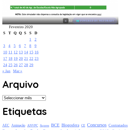
×
AD
POWERED BY WEFORADS
Fevereiro 2020
S
T
Q
Q
S
S
D
1
2
3
4
5
6
7
8
9
10
11
12
13
14
15
16
17
18
19
20
21
22
23
24
25
26
27
28
29
« Jan
Mar »
Arquivo
Arquivo
Etiquetas
Concursos
BCE
Blogosfera
Contratados
AEC
Animação
Açores
CE
ANVPC