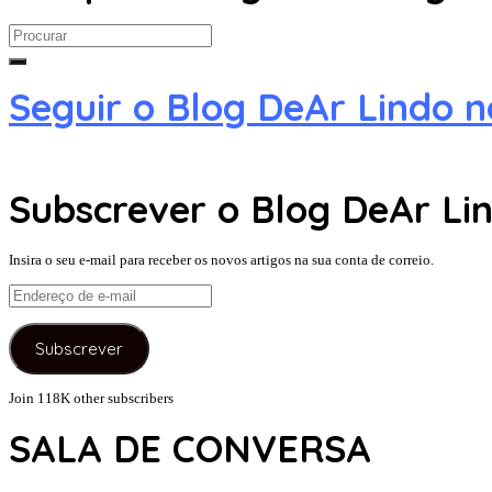
Search
for:
Seguir o Blog DeAr Lindo 
Subscrever o Blog DeAr Lin
Insira o seu e-mail para receber os novos artigos na sua conta de correio.
Endereço
de
e-
Subscrever
mail
Join 118K other subscribers
SALA DE CONVERSA