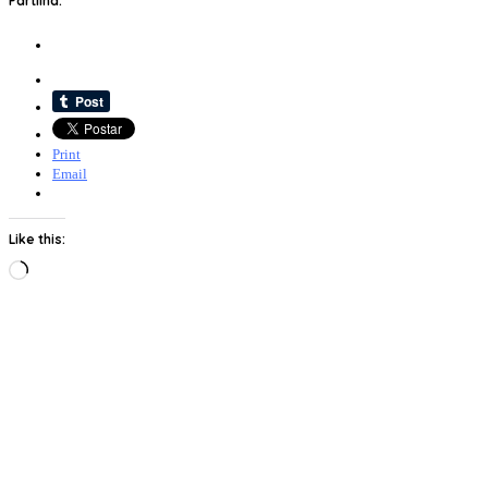
Partilha:
Print
Email
Like this:
Loading…