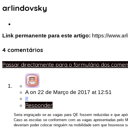
arlindovsky
Link permanente para este artigo:
https://www.a
4 comentários
Passar directamente para o formulário dos coment
A
on
22 de Março de 2017
at 12:51
#
Responder
Seria engraçado se as vagas para QE fossem reduzidas e que após
Caso as escolas se conformem com as vagas apresentadas pelo MEC 
deveriam poder colocar ninguém na mobilidade sem que houvesse sa