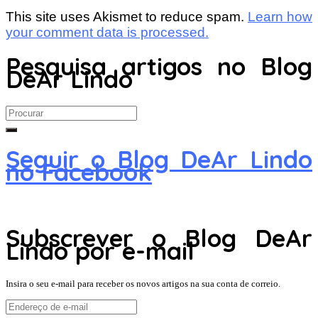
This site uses Akismet to reduce spam.
Learn how
your comment data is processed.
Pesquisa artigos no Blog
DeAr Lindo
Search
for:
Seguir o Blog DeAr Lindo
no Facebook
Subscrever o Blog DeAr
Lindo por e-mail
Insira o seu e-mail para receber os novos artigos na sua conta de correio.
Endereço
de