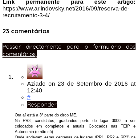
Link permanente para este artigo:
https://www.arlindovsky.net/2016/09/reserva-de-
recrutamento-3-4/
23 comentários
Passar directamente para o formulário dos
comentários,
Aziado
on
23 de Setembro de 2016
at
12:40
#
Responder
Ora aí está a 3ª parte do circo ME.
Na RR3, candidatos, graduados perto do lugar 3000, a ser
colocados em completos e anuais. Colocados nas TEIP e
Autonomia (e não só).
Onde andavam estas centenas de lugares (RR1, RR2 e RR3) na