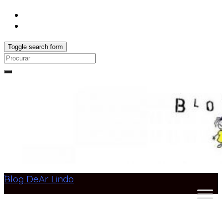
Toggle search form
Search
for:
Blog DeAr Lindo