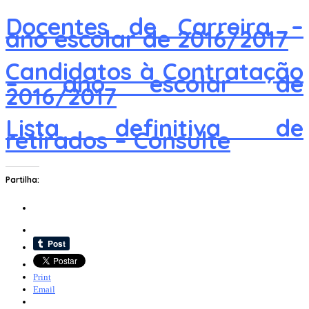
Docentes de Carreira –
ano escolar de 2016/2017
Candidatos à Contratação
– ano escolar de
2016/2017
Lista definitiva de
retirados – Consulte
Partilha:
Print
Email