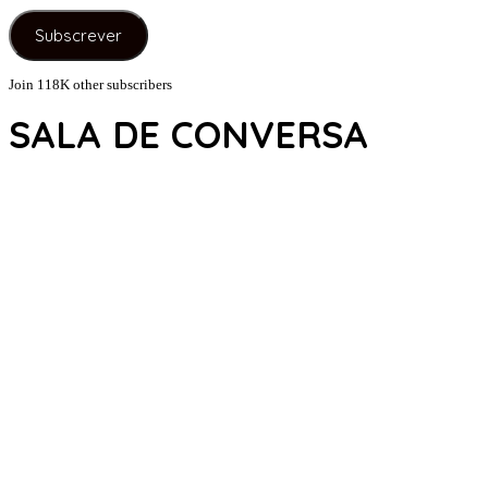
e-
Subscrever
mail
Join 118K other subscribers
SALA DE CONVERSA