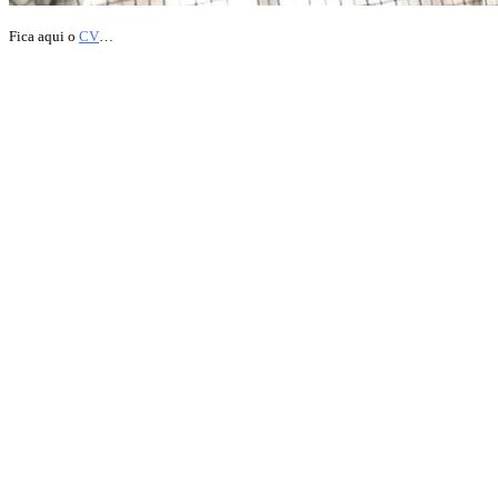
Fica aqui o
CV
…