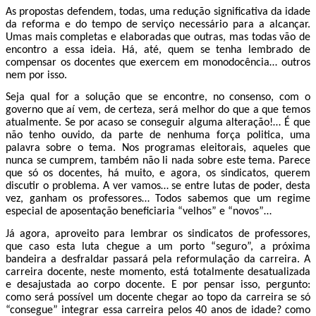
As propostas defendem, todas, uma redução significativa da idade
da reforma e do tempo de serviço necessário para a alcançar.
Umas mais completas e elaboradas que outras, mas todas vão de
encontro a essa ideia. Há, até, quem se tenha lembrado de
compensar os docentes que exercem em monodocência… outros
nem por isso.
Seja qual for a solução que se encontre, no consenso, com o
governo que aí vem, de certeza, será melhor do que a que temos
atualmente. Se por acaso se conseguir alguma alteração!… É que
não tenho ouvido, da parte de nenhuma força politica, uma
palavra sobre o tema. Nos programas eleitorais, aqueles que
nunca se cumprem, também não li nada sobre este tema. Parece
que só os docentes, há muito, e agora, os sindicatos, querem
discutir o problema. A ver vamos… se entre lutas de poder, desta
vez, ganham os professores… Todos sabemos que um regime
especial de aposentação beneficiaria “velhos” e “novos”…
Já agora, aproveito para lembrar os sindicatos de professores,
que caso esta luta chegue a um porto “seguro”, a próxima
bandeira a desfraldar passará pela reformulação da carreira. A
carreira docente, neste momento, está totalmente desatualizada
e desajustada ao corpo docente. E por pensar isso, pergunto:
como será possível um docente chegar ao topo da carreira se só
“consegue” integrar essa carreira pelos 40 anos de idade? como