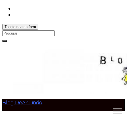
Toggle search form
Search
for:
Blog DeAr Lindo