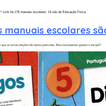
º ciclo há 178 manuais escolares: 14 são de Educação Física.
s manuais escolares sã
be que as novas edições são muito parecidas. Mas exactamente quanto e em quê?