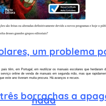
es são feitas ou alteradas definitivamente devido a novos programas e hoje o públ
olta desses grandes grupos editoriais?
olares, um problema p
s pais têm, em Portugal, em reutilizar os manuais escolares que herdaram
 serviço online de venda de manuais em segunda mão, mas que rapidamente
 que este ano tiveram muita procura. Há avanços e recuos.
 três borrachas a apa
nada