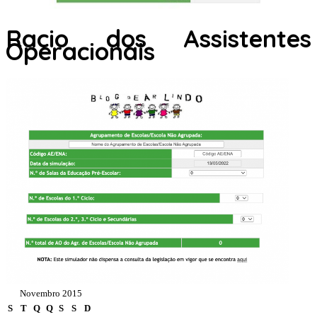
Racio dos Assistentes
Operacionais
Novembro 2015
S
T
Q
Q
S
S
D