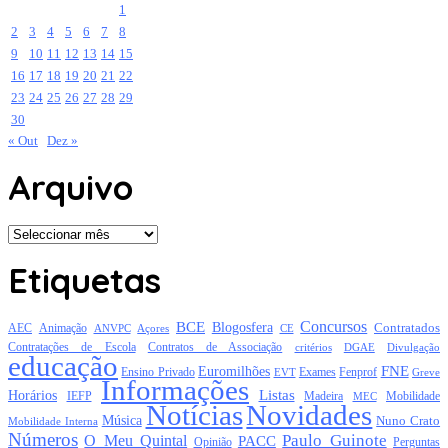
1
2
3
4
5
6
7
8
9
10
11
12
13
14
15
16
17
18
19
20
21
22
23
24
25
26
27
28
29
30
« Out
Dez »
Arquivo
Arquivo
Etiquetas
Concursos
BCE
Blogosfera
Contratados
AEC
Animação
Açores
CE
ANVPC
Contratações de Escola
Contratos de Associação
critérios
DGAE
Divulgação
educação
FNE
Euromilhões
Exames
Ensino Privado
EVT
Fenprof
Greve
Informações
Listas
Horários
Mobilidade
IEFP
Madeira
MEC
Notícias
Novidades
Música
Nuno Crato
Mobilidade Interna
Números
Paulo Guinote
O Meu Quintal
PACC
Opinião
Perguntas