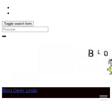
Toggle search form
Search
for:
Blog DeAr Lindo