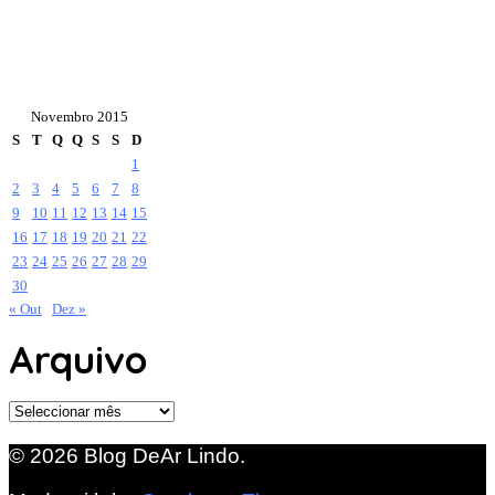
Novembro 2015
S
T
Q
Q
S
S
D
1
2
3
4
5
6
7
8
9
10
11
12
13
14
15
16
17
18
19
20
21
22
23
24
25
26
27
28
29
30
« Out
Dez »
Arquivo
Arquivo
© 2026 Blog DeAr Lindo.