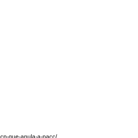
-pcp-que-anula-a-pacc/