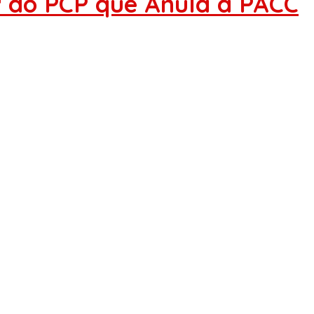
1.ª do PCP que Anula a PACC