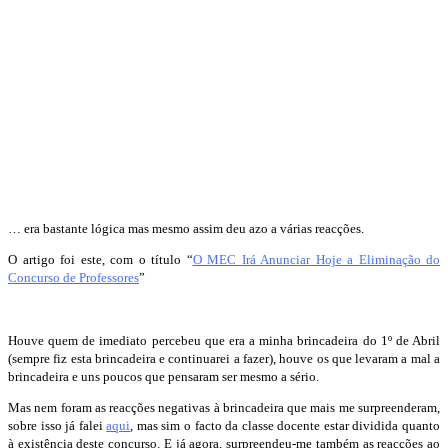
… era bastante lógica mas mesmo assim deu azo a várias reacções.
O artigo foi este, com o título “
O MEC Irá Anunciar Hoje a Eliminação do
Concurso de Professores
”
Houve quem de imediato percebeu que era a minha brincadeira do 1º de Abril
(sempre fiz esta brincadeira e continuarei a fazer), houve os que levaram a mal a
brincadeira e uns poucos que pensaram ser mesmo a sério.
Mas nem foram as reacções negativas à brincadeira que mais me surpreenderam,
sobre isso já falei
aqui
, mas sim o facto da classe docente estar dividida quanto
à existência deste concurso. E já agora, surpreendeu-me também as reacções ao