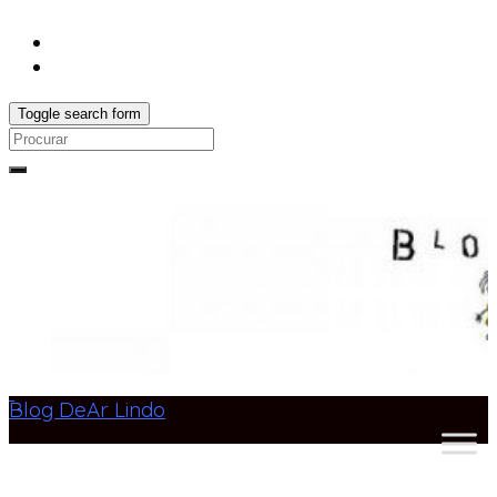
Toggle search form
Search
for:
Blog DeAr Lindo