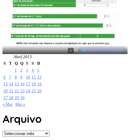
×
AD
POWERED BY WEFORADS
Abril 2015
S
T
Q
Q
S
S
D
1
2
3
4
5
6
7
8
9
10
11
12
13
14
15
16
17
18
19
20
21
22
23
24
25
26
27
28
29
30
« Mar
Mai »
Arquivo
Arquivo