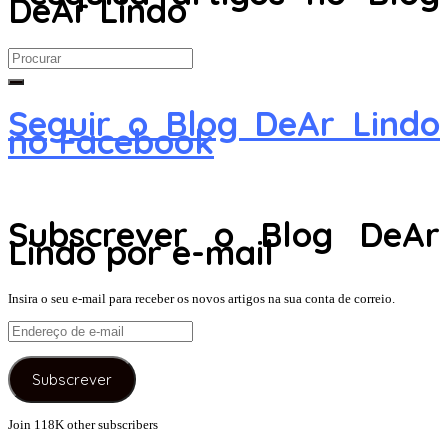
DeAr Lindo
Search
for:
Seguir o Blog DeAr Lindo
no Facebook
Subscrever o Blog DeAr
Lindo por e-mail
Insira o seu e-mail para receber os novos artigos na sua conta de correio.
Endereço
de
e-
Subscrever
mail
Join 118K other subscribers