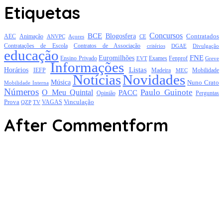
Etiquetas
Concursos
BCE
Blogosfera
Contratados
AEC
Animação
Açores
CE
ANVPC
Contratações de Escola
Contratos de Associação
critérios
DGAE
Divulgação
educação
FNE
Euromilhões
Exames
Ensino Privado
EVT
Fenprof
Greve
Informações
Listas
Horários
Mobilidade
IEFP
Madeira
MEC
Notícias
Novidades
Música
Nuno Crato
Mobilidade Interna
Números
Paulo Guinote
O Meu Quintal
PACC
Opinião
Perguntas
Prova
Vinculação
TV
VAGAS
QZP
After Commentform