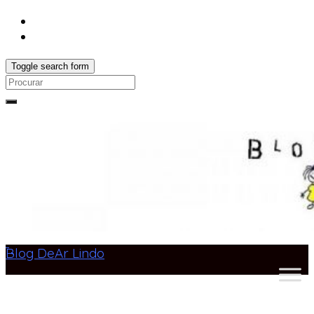
Toggle search form
Search
for:
Blog DeAr Lindo