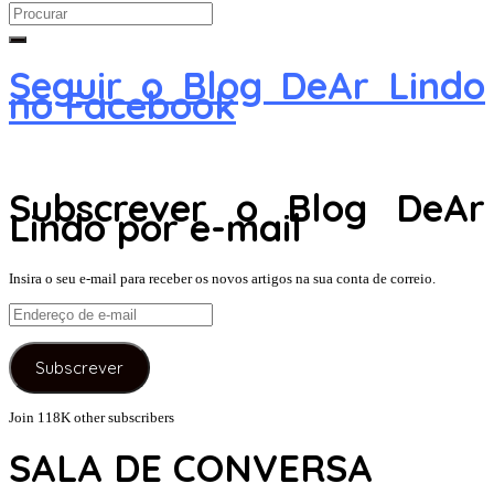
Search
for:
Seguir o Blog DeAr Lindo
no Facebook
Subscrever o Blog DeAr
Lindo por e-mail
Insira o seu e-mail para receber os novos artigos na sua conta de correio.
Endereço
de
e-
Subscrever
mail
Join 118K other subscribers
SALA DE CONVERSA