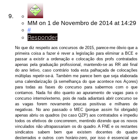
MM
on
1 de Novembro de 2014
at 14:29
#
Responder
No que diz respeito aos concursos de 2015, parece-me óbvio que a
primeira coisa a fazer é rever a legislação para eliminar a BCE e
passar a existir a ordenação e colocação dos profs contratados
apenas pela graduação profissional, mantendo-se as RR até final
do ano letivo, caso contrário toda esta palhaçada de colocações
múltiplas repetir-se-á. Também me parece bem que seja elaborada
uma calendarização (à semelhança do que acontece nos Açores)
para todas as fases do concurso para sabermos com o que
contamos. Nada foi dito quanto ao apuramento de vagas para o
concurso interno/externo, pois de nada adiantará abrir concurso se
as vagas forem novamente poucas positivas e milhares de
negativas. No ano passado o MEC (porque assim foi obrigado)
apenas abriu os quadros (no caso QZP) aos contratados e impediu
todos os efetivos de concorrerem, mentindo dizendo que os novos
vinculados não ultrapassariam os do quadro. A FNE e os restantes
sindicatos sabem bem que existem docentes do quadro
desterrados e outros com horário-zero, por isso é essencial que