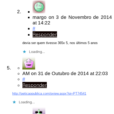
margo
on
3 de Novembro de 2014
at 14:22
#
Responder
devia ser quem tivesse 365x 5, nos últimos 5 anos
Loading...
AM
on
31 de Outubro de 2014
at 22:03
#
Responder
http://peticaopublica.com/pview.aspx?pi=PT74541
Loading...