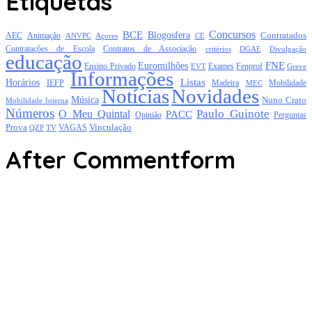
Etiquetas
Concursos
BCE
Blogosfera
Contratados
AEC
Animação
Açores
CE
ANVPC
Contratações de Escola
Contratos de Associação
critérios
DGAE
Divulgação
educação
FNE
Euromilhões
Exames
Ensino Privado
EVT
Fenprof
Greve
Informações
Listas
Horários
Mobilidade
IEFP
Madeira
MEC
Notícias
Novidades
Música
Nuno Crato
Mobilidade Interna
Números
Paulo Guinote
O Meu Quintal
PACC
Opinião
Perguntas
Prova
Vinculação
TV
VAGAS
QZP
After Commentform