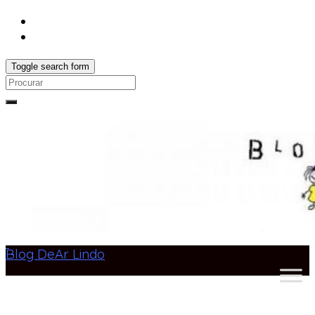
Toggle search form
Search
for:
Blog DeAr Lindo