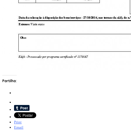
Partilha:
Print
Email