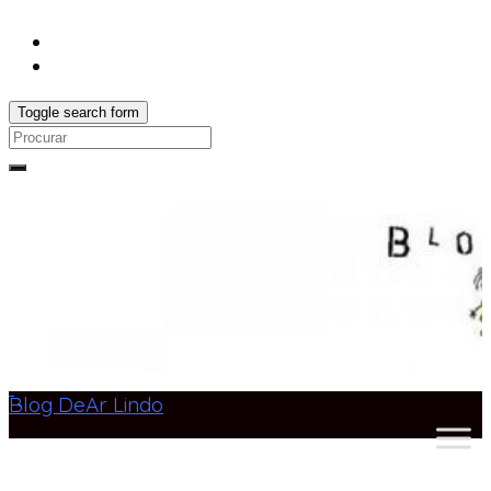
Toggle search form
Search
for:
Blog DeAr Lindo