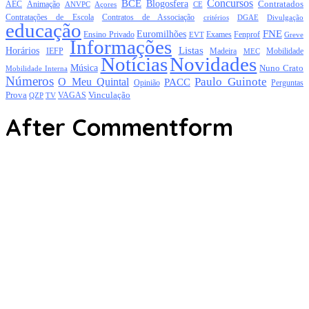
Concursos
BCE
Blogosfera
Contratados
AEC
Animação
Açores
CE
ANVPC
Contratações de Escola
Contratos de Associação
critérios
DGAE
Divulgação
educação
FNE
Euromilhões
Exames
Ensino Privado
EVT
Fenprof
Greve
Informações
Listas
Horários
Mobilidade
IEFP
Madeira
MEC
Notícias
Novidades
Música
Nuno Crato
Mobilidade Interna
Números
Paulo Guinote
O Meu Quintal
PACC
Opinião
Perguntas
Prova
Vinculação
TV
VAGAS
QZP
After Commentform