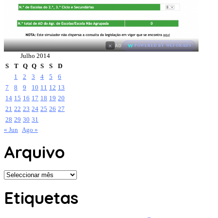
×
AD
POWERED BY WEFORADS
Julho 2014
S
T
Q
Q
S
S
D
1
2
3
4
5
6
7
8
9
10
11
12
13
14
15
16
17
18
19
20
21
22
23
24
25
26
27
28
29
30
31
« Jun
Ago »
Arquivo
Arquivo
Etiquetas