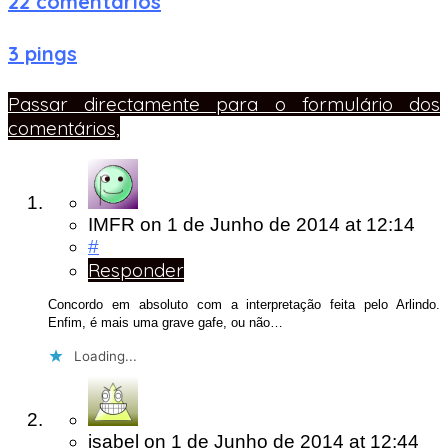
22 comentários
3 pings
Passar directamente para o formulário dos
comentários,
IMFR
on
1 de Junho de 2014
at 12:14
#
Responder
Concordo em absoluto com a interpretação feita pelo Arlindo.
Enfim, é mais uma grave gafe, ou não…
Loading...
isabel
on
1 de Junho de 2014
at 12:44