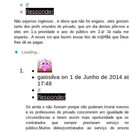
#
Responder
Não sejamos ingénuos…é óbvio que não foi engano…eles gostam
tanto dos profs oriundos do privado, que um dia destes põe-nos a
eles em 1.a prioridade e aos do público em 2.a! Já nada me
espanta…A esses srs que fazem essas leis de m@#$& que Deus
lhes dê as pagas
Loading...
gaiosilva
on
1 de Junho de 2014
at
17:48
#
Responder
Só ainda o não fizeram porque não puderam.Imoral mesmo
é os professores do privado concorrerem em igualdade de
circunstâncias e terem assim mais oportunidade que os
contratados que sempre prestaram serviço no
público.Muitos deles(contratados ao serviço do ensino