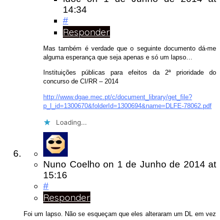
14:34
#
Responder
Mas também é verdade que o seguinte documento dá-me
alguma esperança que seja apenas e só um lapso…
Instituições públicas para efeitos da 2ª prioridade do
concurso de CI/RR – 2014
http://www.dgae.mec.pt/c/document_library/get_file?
p_l_id=1300670&folderId=1300694&name=DLFE-78062.pdf
Loading...
Nuno Coelho
on
1 de Junho de 2014
at
15:16
#
Responder
Foi um lapso. Não se esqueçam que eles alteraram um DL em vez