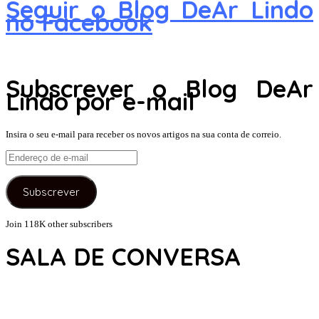
Seguir o Blog DeAr Lindo
no Facebook
Subscrever o Blog DeAr
Lindo por e-mail
Insira o seu e-mail para receber os novos artigos na sua conta de correio.
Endereço
de
e-
Subscrever
mail
Join 118K other subscribers
SALA DE CONVERSA