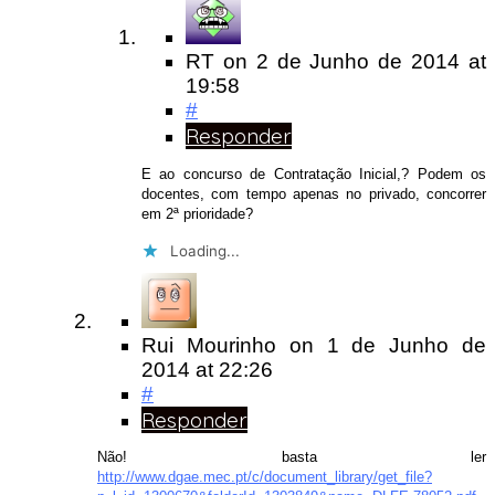
RT
on
2 de Junho de 2014
at
19:58
#
Responder
E ao concurso de Contratação Inicial,? Podem os
docentes, com tempo apenas no privado, concorrer
em 2ª prioridade?
Loading...
Rui Mourinho
on
1 de Junho de
2014
at 22:26
#
Responder
Não! basta ler
http://www.dgae.mec.pt/c/document_library/get_file?