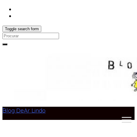
Toggle search form
Search
for:
Blog DeAr Lindo