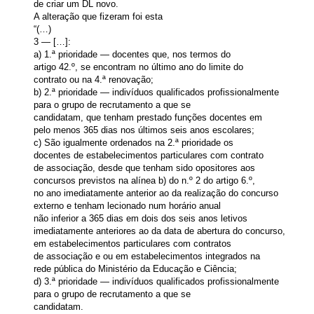
de criar um DL novo.
A alteração que fizeram foi esta
“(…)
3 — […]:
a) 1.ª prioridade — docentes que, nos termos do
artigo 42.º, se encontram no último ano do limite do
contrato ou na 4.ª renovação;
b) 2.ª prioridade — indivíduos qualificados profissionalmente
para o grupo de recrutamento a que se
candidatam, que tenham prestado funções docentes em
pelo menos 365 dias nos últimos seis anos escolares;
c) São igualmente ordenados na 2.ª prioridade os
docentes de estabelecimentos particulares com contrato
de associação, desde que tenham sido opositores aos
concursos previstos na alínea b) do n.º 2 do artigo 6.º,
no ano imediatamente anterior ao da realização do concurso
externo e tenham lecionado num horário anual
não inferior a 365 dias em dois dos seis anos letivos
imediatamente anteriores ao da data de abertura do concurso,
em estabelecimentos particulares com contratos
de associação e ou em estabelecimentos integrados na
rede pública do Ministério da Educação e Ciência;
d) 3.ª prioridade — indivíduos qualificados profissionalmente
para o grupo de recrutamento a que se
candidatam.