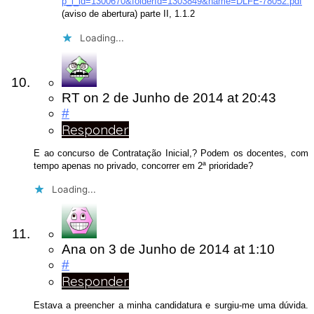
p_l_id=1300670&folderId=1303849&name=DLFE-78052.pdf
(aviso de abertura) parte II, 1.1.2
Loading...
RT
on
2 de Junho de 2014
at 20:43
#
Responder
E ao concurso de Contratação Inicial,? Podem os docentes, com
tempo apenas no privado, concorrer em 2ª prioridade?
Loading...
Ana
on
3 de Junho de 2014
at 1:10
#
Responder
Estava a preencher a minha candidatura e surgiu-me uma dúvida.