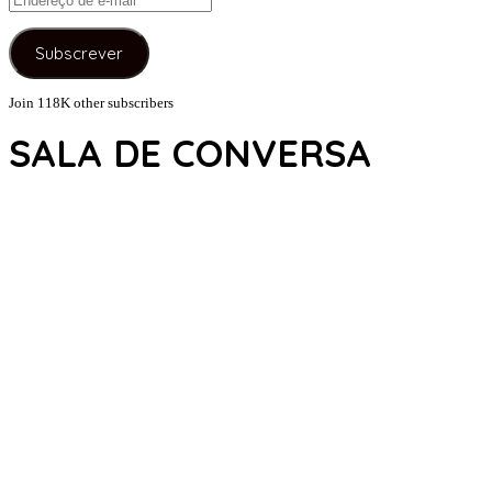
de
e-
Subscrever
mail
Join 118K other subscribers
SALA DE CONVERSA