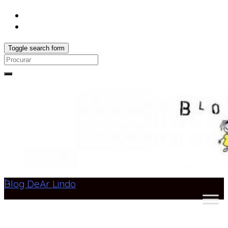
Toggle search form
Search
for:
Blog DeAr Lindo