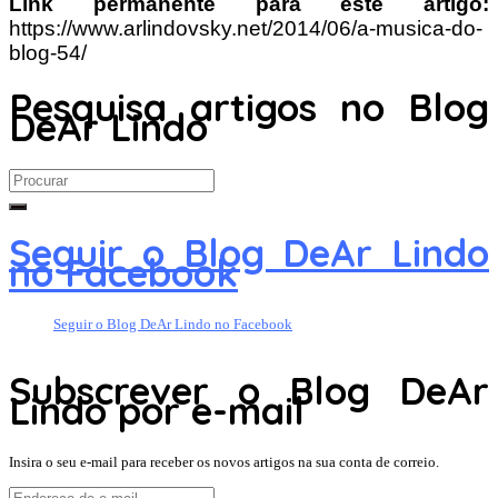
Link permanente para este artigo:
https://www.arlindovsky.net/2014/06/a-musica-do-
blog-54/
Pesquisa artigos no Blog
DeAr Lindo
Search
for:
Seguir o Blog DeAr Lindo
no Facebook
Seguir o Blog DeAr Lindo no Facebook
Subscrever o Blog DeAr
Lindo por e-mail
Insira o seu e-mail para receber os novos artigos na sua conta de correio.
Endereço