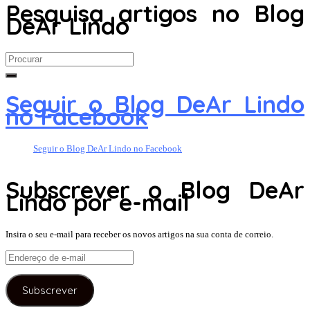
Pesquisa artigos no Blog
DeAr Lindo
Search
for:
Seguir o Blog DeAr Lindo
no Facebook
Seguir o Blog DeAr Lindo no Facebook
Subscrever o Blog DeAr
Lindo por e-mail
Insira o seu e-mail para receber os novos artigos na sua conta de correio.
Endereço
de
e-
Subscrever
mail