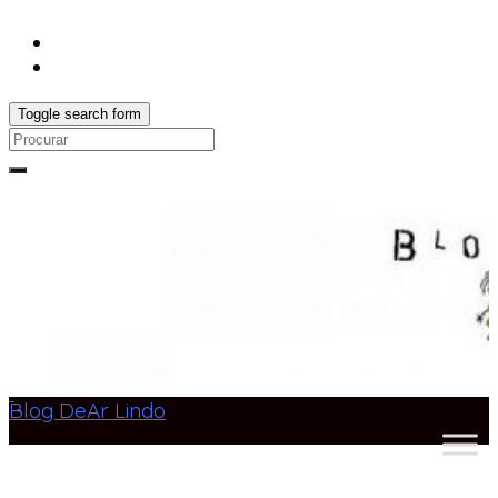
Toggle search form
Search
for:
Blog DeAr Lindo