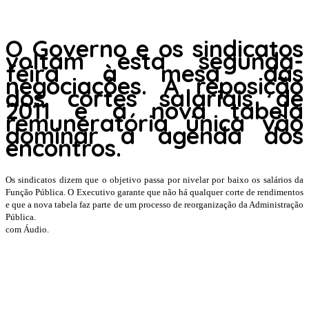
O Governo e os sindicatos
voltam esta segunda-
feira à mesa das
negociações. A reposição
dos cortes salariais de
2011 e a nova tabela
remuneratória única vão
dominar a agenda dos
encontros.
Os sindicatos dizem que o objetivo passa por nivelar por baixo os salários da
Função Pública. O Executivo garante que não há qualquer corte de rendimentos
e que a nova tabela faz parte de um processo de reorganização da Administração
Pública.
com Áudio.