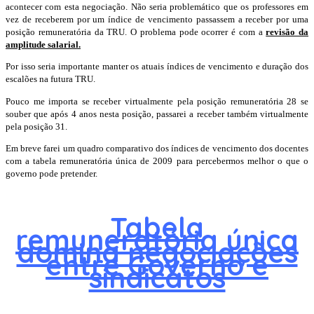
acontecer com esta negociação. Não seria problemático que os professores em
vez de receberem por um índice de vencimento passassem a receber por uma
posição remuneratória da TRU. O problema pode ocorrer é com a
revisão da
amplitude salarial.
Por isso seria importante manter os atuais índices de vencimento e duração dos
escalões na futura TRU.
Pouco me importa se receber virtualmente pela posição remuneratória 28 se
souber que após 4 anos nesta posição, passarei a receber também virtualmente
pela posição 31.
Em breve farei um quadro comparativo dos índices de vencimento dos docentes
com a tabela remuneratória única de 2009 para percebermos melhor o que o
governo pode pretender.
Tabela
remuneratória única
domina negociações
entre Governo e
sindicatos