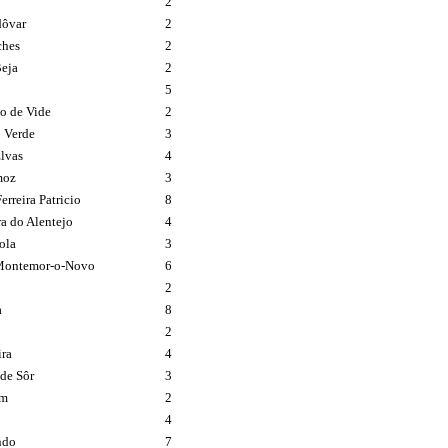
2
dôvar
2
ches
2
Beja
2
5
o de Vide
2
 Verde
3
Elvas
4
moz
3
rreira Patricio
8
ra do Alentejo
4
ola
3
 Montemor-o-Novo
6
2
a
8
2
ra
4
de Sôr
3
im
2
4
ndo
7