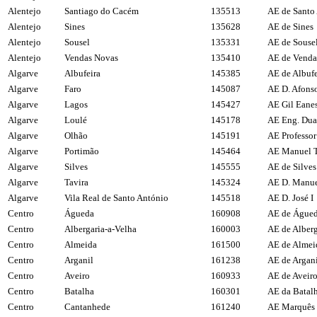
Alentejo
Santiago do Cacém
135513
AE de Santo
Alentejo
Sines
135628
AE de Sines
Alentejo
Sousel
135331
AE de Souse
Alentejo
Vendas Novas
135410
AE de Venda
Algarve
Albufeira
145385
AE de Albufe
Algarve
Faro
145087
AE D. Afonso
Algarve
Lagos
145427
AE Gil Eane
Algarve
Loulé
145178
AE Eng. Dua
Algarve
Olhão
145191
AE Professor
Algarve
Portimão
145464
AE Manuel T
Algarve
Silves
145555
AE de Silves
Algarve
Tavira
145324
AE D. Manue
Algarve
Vila Real de Santo António
145518
AE D. José I
Centro
Águeda
160908
AE de Águe
Centro
Albergaria-a-Velha
160003
AE de Alberg
Centro
Almeida
161500
AE de Almei
Centro
Arganil
161238
AE de Argan
Centro
Aveiro
160933
AE de Aveir
Centro
Batalha
160301
AE da Batal
Centro
Cantanhede
161240
AE Marquês 