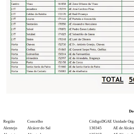
Do
Região
Concelho
CódigoDGAE
Unidade Orgâ
Alentejo
Alcácer do Sal
130345
AE de Alcáce