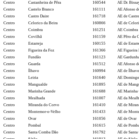
Centro
Castanheira de Pêra
160544
AE Dr. Bissa
Centro
Castelo Branco
161111
AE Afonso d
Centro
Castro Daire
161718
AE de Castro
Centro
Celorico da Beira
160866
AE de Celori
Centro
Coimbra
161251
AE Coimbra 
Centro
Covilhã
161159
AE Pêro da 
Centro
Estarreja
160155
AE de Estarr
Centro
Figueira da Foz
161366
AE Figueira
Centro
Fundão
161123
AE Gardunha
Centro
Guarda
161512
AE Afonso d
Centro
Ílhavo
160994
AE de Ílhav
Centro
Leiria
161640
AE Domingos
Centro
Mangualde
161895
AE de Mang
Centro
Marinha Grande
161688
AE Marinha 
Centro
Mealhada
161007
AE da Meal
Centro
Miranda do Corvo
161410
AE de Miran
Centro
Montemor-o-Velho
161433
AE de Monte
Centro
Ovar
161056
AE de Ovar
Centro
Pombal
161615
AE de Pomb
Centro
Santa Comba Dão
161792
AE de Santa
Centro
Sátão
161913
AE de Sátão