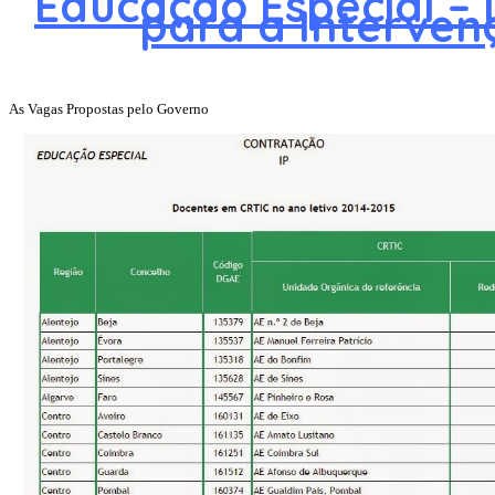
Educação Especial – 
para a Interven
As Vagas Propostas pelo Governo