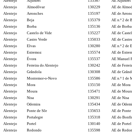
Alentejo
Aljustrel
135367
AE Aljustrel
Alentejo
Almodôvar
130229
AE de Almo
Alentejo
Arronches
135197
AE de Arron
Alentejo
Beja
135379
AE n.º 2 de 
Alentejo
Borba
135136
AE de Borba
Alentejo
Castelo de Vide
135227
AE de Castel
Alentejo
Castro Verde
135033
AE de Castro
Alentejo
Elvas
130280
AE n.º 2 de 
Alentejo
Estremoz
135574
AE de Estre
Alentejo
Évora
135537
AE Manuel Fe
Alentejo
Ferreira do Alentejo
130242
AE de Ferrei
Alentejo
Grândola
130308
AE de Grând
Alentejo
Montemor-o-Novo
135586
AE n.º 1 de
Alentejo
Mora
135150
AE de Mora
Alentejo
Moura
135471
AE de Mour
Alentejo
Nisa
130291
AE de Nisa
Alentejo
Odemira
135434
AE de Odemi
Alentejo
Ponte de Sôr
135653
AE de Ponte 
Alentejo
Portalegre
135318
AE do Bonf
Alentejo
Portel
130140
AE de Portel
Alentejo
Redondo
135598
AE de Redo