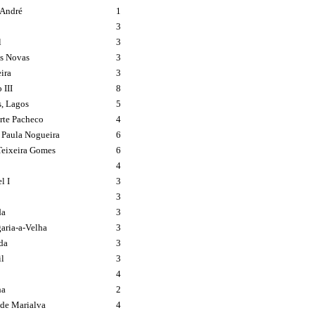
 André
1
3
l
3
s Novas
3
ira
3
 III
8
s, Lagos
5
rte Pacheco
4
 Paula Nogueira
6
eixeira Gomes
6
4
l I
3
3
da
3
aria-a-Velha
3
da
3
il
3
o
4
ha
2
de Marialva
4