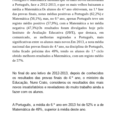
a Português, face a 2012-2013, e que os mais velhos baixaram a
média a Matemática.Os alunos do 4.º ano obtiveram, na 1.ª fase
das provas finais, notas médias positivas a Português (62,2%) e
Matemática (56,1%), mas, no 6.º ano, apenas Português teve um
registo médio positivo (57,9%), com a Matemática a ter média
negativa (47,3%).Os resultados foram divulgados hoje pelo
Instituto de Avaliação Educativa (IAVE), que destaca, em
comunicado, as melhorias registadas a Português, mais
significativas entre os alunos mais novos.Em 2013, a nota média
nacional das provas finais do 4.º ano, na disciplina de Português,
tinha ficado próxima dos 49%, tendo os alunos do 1.º ciclo
obtido melhores resultados a Matemática, com um registo médio
de 57%.
No final do ano letivo de 2012-2013, depois de conhecidos
os resultados das provas finais do 4.º ano, o ministro da
Educação, Nuno Crato, considerou os resultados dos mais
novos insatisfatórios e reveladores do muito trabalho ainda a
fazer com os alunos.
A Português, a média do 6.º ano em 2013 foi de 52% e a de
Matemática de 49%, superior à média deste ano.