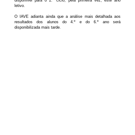
disponível para o 2.º ciclo, pela primeira vez, este ano
letivo.
O IAVE adianta ainda que a análise mais detalhada aos
resultados dos alunos do 4.º e do 6.º ano será
disponibilizada mais tarde.