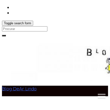
Toggle search form
Search
for:
Blog DeAr Lindo