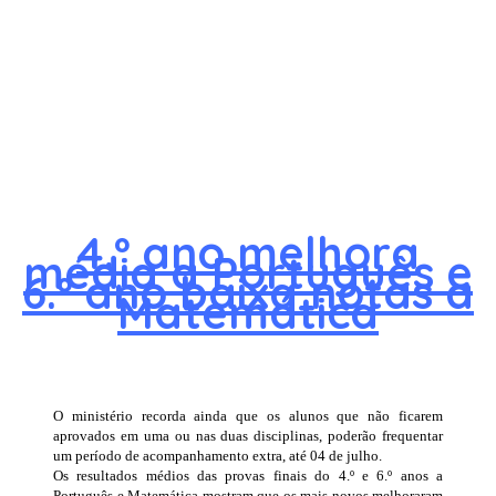
4.º ano melhora
média a Português e
6.º ano baixa notas a
Matemática
O ministério recorda ainda que os alunos que não ficarem
aprovados em uma ou nas duas disciplinas, poderão frequentar
um período de acompanhamento extra, até 04 de julho.
Os resultados médios das provas finais do 4.º e 6.º anos a
Português e Matemática mostram que os mais novos melhoraram