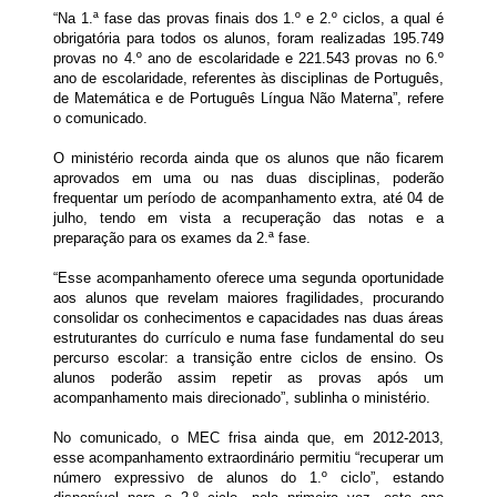
“Na 1.ª fase das provas finais dos 1.º e 2.º ciclos, a qual é
obrigatória para todos os alunos, foram realizadas 195.749
provas no 4.º ano de escolaridade e 221.543 provas no 6.º
ano de escolaridade, referentes às disciplinas de Português,
de Matemática e de Português Língua Não Materna”, refere
o comunicado.
O ministério recorda ainda que os alunos que não ficarem
aprovados em uma ou nas duas disciplinas, poderão
frequentar um período de acompanhamento extra, até 04 de
julho, tendo em vista a recuperação das notas e a
preparação para os exames da 2.ª fase.
“Esse acompanhamento oferece uma segunda oportunidade
aos alunos que revelam maiores fragilidades, procurando
consolidar os conhecimentos e capacidades nas duas áreas
estruturantes do currículo e numa fase fundamental do seu
percurso escolar: a transição entre ciclos de ensino. Os
alunos poderão assim repetir as provas após um
acompanhamento mais direcionado”, sublinha o ministério.
No comunicado, o MEC frisa ainda que, em 2012-2013,
esse acompanhamento extraordinário permitiu “recuperar um
número expressivo de alunos do 1.º ciclo”, estando