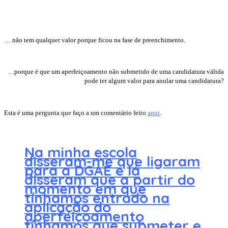
… não tem qualquer valor porque ficou na fase de preenchimento.
…porque é que um aperfeiçoamento não submetido de uma candidatura válida
pode ter algum valor para anular uma candidatura?
Esta é uma pergunta que faço a um comentário feito
aqui
.
Na minha escola
disseram-me que ligaram
para a DGAE e lá
disseram que a partir do
momento em que
tínhamos entrado na
aplicação do
aperfeiçoamento
tínhamos que submeter e