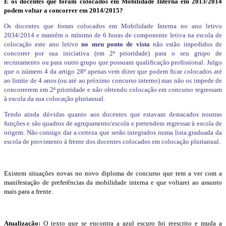
E os docentes que foram colocados em Mobilidade Interna em 2013/2014
podem voltar a concorrer em 2014/2015?
Os docentes que foram colocados em Mobilidade Interna no ano letivo
2034/2014 e mantêm o mínimo de 6 horas de componente letiva na escola de
colocação este ano letivo
no meu ponto de vista
não estão impedidos de
concorrer por sua iniciativa (em 2ª prioridade) para o seu grupo de
recrutamento ou para outro grupo que possuam qualificação profissional. Julgo
que o número 4 da artigo 28º apenas vem dizer que podem ficar colocados até
ao limite de 4 anos (ou até ao próximo concurso interno) mas não os impede de
concorrerem em 2ª prioridade e não obtendo colocação em concurso regressam
à escola da sua colocação plurianual.
Tendo ainda dúvidas quanto aos docentes que estavam destacados noutras
funções e são quadros de agrupamento/escola e pretendem regressar à escola de
origem. Não consigo dar a certeza que serão integrados numa lista graduada da
escola de provimento à frente dos docentes colocados em colocação plurianual.
Existem situações novas no novo diploma de concurso que tem a ver com a
manifestação de preferências da mobilidade interna e que voltarei ao assunto
mais para a frente.
Atualização:
O texto que se encontra a azul escuro foi reescrito e muda a