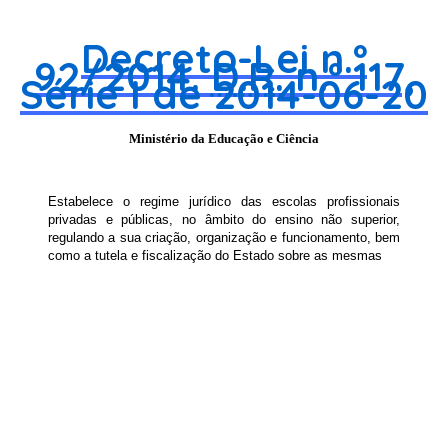
Decreto-Lei n.º
92/2014.
D.R.
n.º 117,
Série I de 2014-06-20
Ministério da Educação e Ciência
Estabelece o regime jurídico das escolas profissionais
privadas e públicas, no âmbito do ensino não superior,
regulando a sua criação, organização e funcionamento, bem
como a tutela e fiscalização do Estado sobre as mesmas