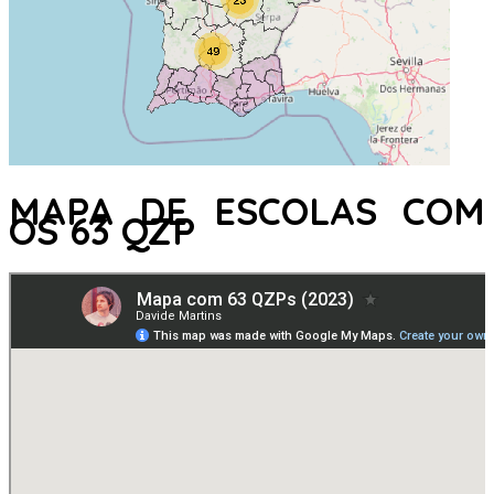
MAPA DE ESCOLAS COM
OS 63 QZP