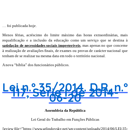
… foi publicada hoje.
Menos férias, acréscimo do limite máximo das horas extraordinárias, mais
requalificação e a inclusão da educação como um serviço que se destina à
satisfação de necessidades sociais impreteríveis
, mas apenas no que concerne
à realização de avaliações finais, de exames ou provas de carácter nacional que
tenham de se realizar na mesma data em todo o território nacional.
A nova “bíblia” dos funcionários públicos.
Lei n.º 35/2014.
D.R.
n.º
117, Série I de 2014-
06-20
Assembleia da República
Lei Geral do Trabalho em Funções Públicas
[gview file=”https://www.arlindovsky.net/wp-content/uploads/2014/06/LEI-35-