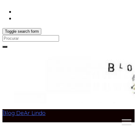
Toggle search form
Search
for:
Blog DeAr Lindo