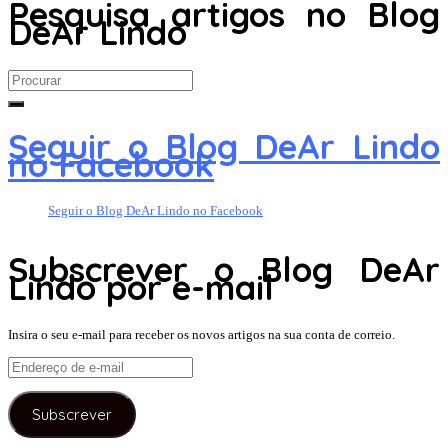
Pesquisa artigos no Blog
DeAr Lindo
Search
for:
Seguir o Blog DeAr Lindo
no Facebook
Seguir o Blog DeAr Lindo no Facebook
Subscrever o Blog DeAr
Lindo por e-mail
Insira o seu e-mail para receber os novos artigos na sua conta de correio.
Endereço
de
e-
Subscrever
mail