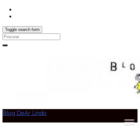
Toggle search form
Search
for:
Blog DeAr Lindo