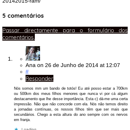
20142015-ram/
5 comentários
Passar directamente para o formulário dos
comentários,
Ana
on
26 de Junho de 2014
at 12:07
#
Responder
Nós somos mm um bando de totós! Eu até posso estar a 700km
ou 500km dos meus filhos menores que nunca vi por cá algum
destacamento que lhe desse importância. Esta c) dá-me uma certa
impressão. Não que não concorde com ela. Nós não temos direito
a jornadas contínuas, os nossos filhos têm que ser mais que
secundários. Chego a esta altura do ano sempre com os nervos
em franja.
Loading...