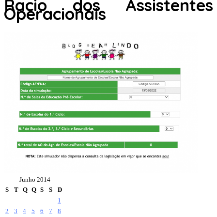
Racio dos Assistentes
Operacionais
Junho 2014
S
T
Q
Q
S
S
D
1
2
3
4
5
6
7
8