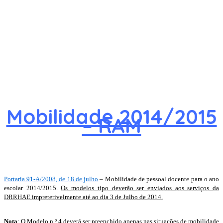
Mobilidade 2014/2015
– RAM
Portaria 91-A/2008, de 18 de julho
– Mobilidade de pessoal docente para o ano
escolar 2014/2015.
Os modelos tipo deverão ser enviados aos serviços da
DRRHAE impreterivelmente até ao dia 3 de Julho de 2014.
Nota
: O Modelo n.º 4 deverá ser preenchido apenas nas situações de mobilidade