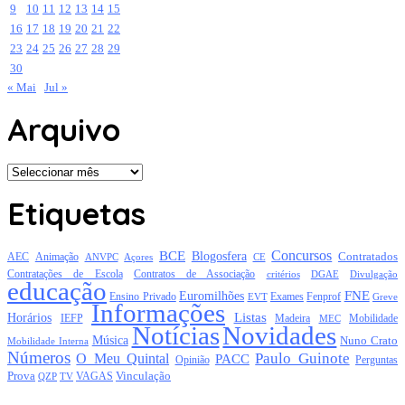
9
10
11
12
13
14
15
16
17
18
19
20
21
22
23
24
25
26
27
28
29
30
« Mai
Jul »
Arquivo
Arquivo
Etiquetas
Concursos
BCE
Blogosfera
Contratados
AEC
Animação
Açores
CE
ANVPC
Contratações de Escola
Contratos de Associação
critérios
DGAE
Divulgação
educação
FNE
Euromilhões
Exames
Ensino Privado
EVT
Fenprof
Greve
Informações
Listas
Horários
Mobilidade
IEFP
Madeira
MEC
Notícias
Novidades
Música
Nuno Crato
Mobilidade Interna
Números
Paulo Guinote
O Meu Quintal
PACC
Opinião
Perguntas
Prova
Vinculação
TV
VAGAS
QZP