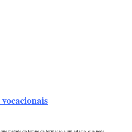
s vocacionais
em que metade do tempo de formação é um estágio, que pode