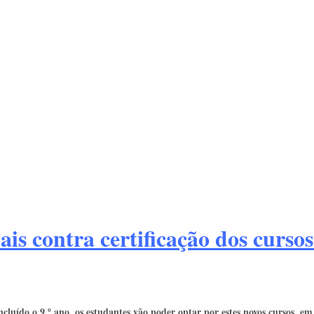
ais contra certificação dos curso
cluído o 9.º ano, os estudantes vão poder optar por estes novos cursos, 