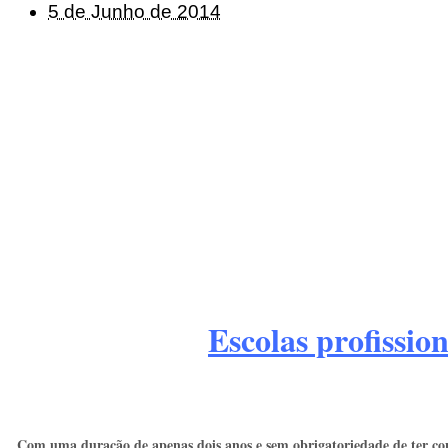
5 de Junho de 2014
Escolas profission
Com uma duração de apenas dois anos e sem obrigatoriedade de ter con