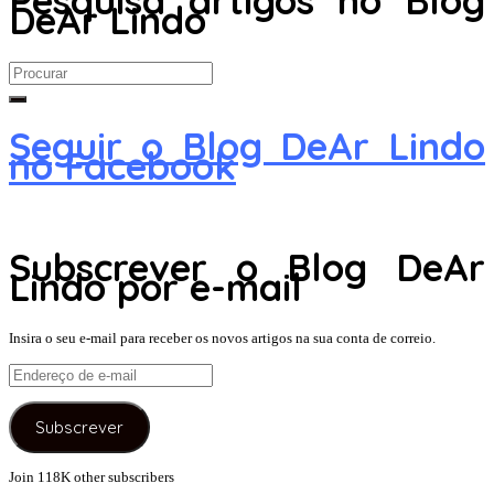
Pesquisa artigos no Blog
DeAr Lindo
Search
for:
Seguir o Blog DeAr Lindo
no Facebook
Subscrever o Blog DeAr
Lindo por e-mail
Insira o seu e-mail para receber os novos artigos na sua conta de correio.
Endereço
de
e-
Subscrever
mail
Join 118K other subscribers