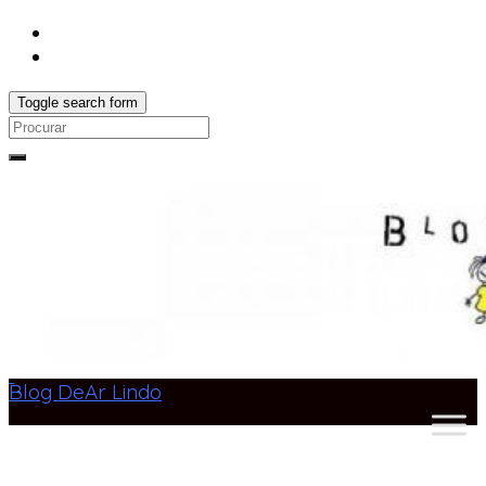
Toggle search form
Search
for:
Blog DeAr Lindo