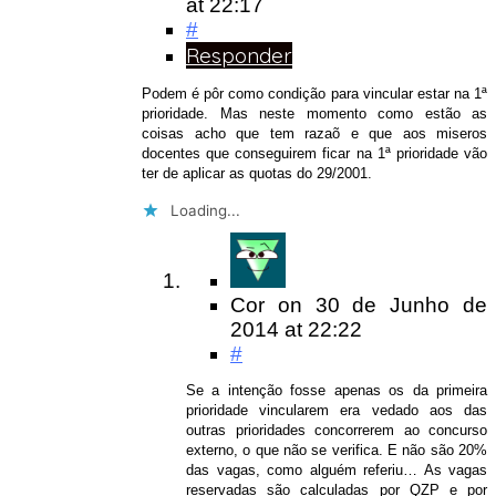
at 22:17
#
Responder
Podem é pôr como condição para vincular estar na 1ª
prioridade. Mas neste momento como estão as
coisas acho que tem razaõ e que aos miseros
docentes que conseguirem ficar na 1ª prioridade vão
ter de aplicar as quotas do 29/2001.
Loading...
Cor
on
30 de Junho de
2014
at 22:22
#
Se a intenção fosse apenas os da primeira
prioridade vincularem era vedado aos das
outras prioridades concorrerem ao concurso
externo, o que não se verifica. E não são 20%
das vagas, como alguém referiu… As vagas
reservadas são calculadas por QZP e por