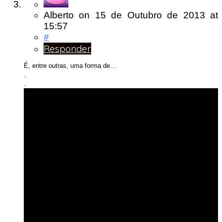
Alberto
on
15 de Outubro de 2013
at
15:57
#
Responder
É, entre outras, uma forma de…
.
.