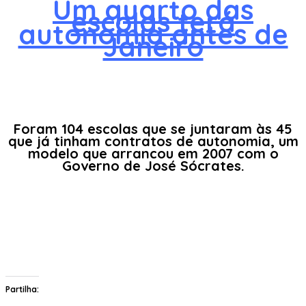
Um quarto das
escolas terá
autonomia antes de
Janeiro
Foram 104 escolas que se juntaram às 45
que já tinham contratos de autonomia, um
modelo que arrancou em 2007 com o
Governo de José Sócrates.
Partilha: