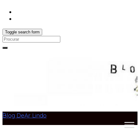
Toggle search form
Search
for:
Blog DeAr Lindo