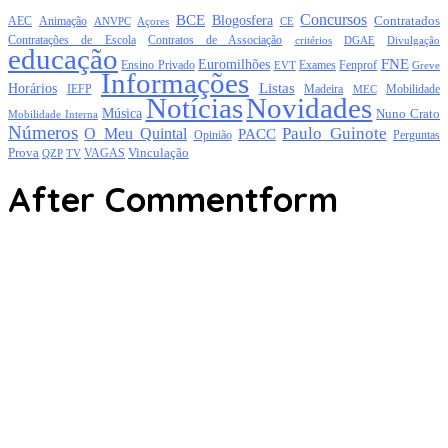
Concursos
BCE
Blogosfera
Contratados
AEC
Animação
Açores
CE
ANVPC
Contratações de Escola
Contratos de Associação
critérios
DGAE
Divulgação
educação
FNE
Euromilhões
Exames
Ensino Privado
EVT
Fenprof
Greve
Informações
Listas
Horários
Mobilidade
IEFP
Madeira
MEC
Notícias
Novidades
Música
Nuno Crato
Mobilidade Interna
Números
Paulo Guinote
O Meu Quintal
PACC
Opinião
Perguntas
Prova
Vinculação
TV
VAGAS
QZP
After Commentform