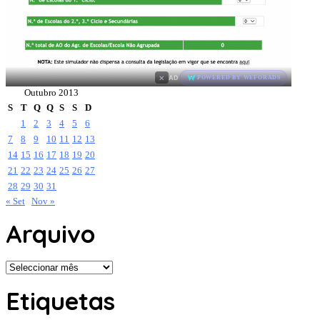
×
AD
POWERED BY WEFORADS
Outubro 2013
S
T
Q
Q
S
S
D
1
2
3
4
5
6
7
8
9
10
11
12
13
14
15
16
17
18
19
20
21
22
23
24
25
26
27
28
29
30
31
« Set
Nov »
Arquivo
Arquivo
Etiquetas