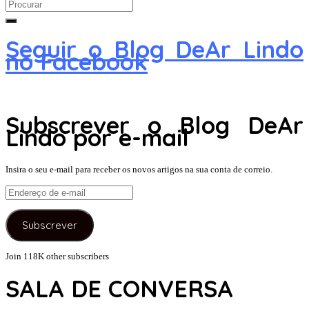
Search
for:
Seguir o Blog DeAr Lindo
no Facebook
Subscrever o Blog DeAr
Lindo por e-mail
Insira o seu e-mail para receber os novos artigos na sua conta de correio.
Endereço
de
e-
Subscrever
mail
Join 118K other subscribers
SALA DE CONVERSA