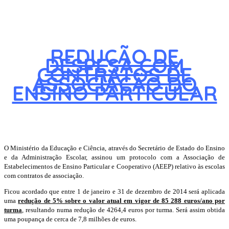
REDUÇÃO DE
DESPESA COM
CONTRATOS DE
ASSOCIAÇÃO DO
ENSINO PARTICULAR
O Ministério da Educação e Ciência, através do Secretário de Estado do Ensino
e da Administração Escolar, assinou um protocolo com a Associação de
Estabelecimentos de Ensino Particular e Cooperativo (AEEP) relativo às escolas
com contratos de associação.
Ficou acordado que entre 1 de janeiro e 31 de dezembro de 2014 será aplicada
uma
redução de 5% sobre o valor atual em vigor de 85 288 euros/ano por
turma
, resultando numa redução de 4264,4 euros por turma. Será assim obtida
uma poupança de cerca de 7,8 milhões de euros.