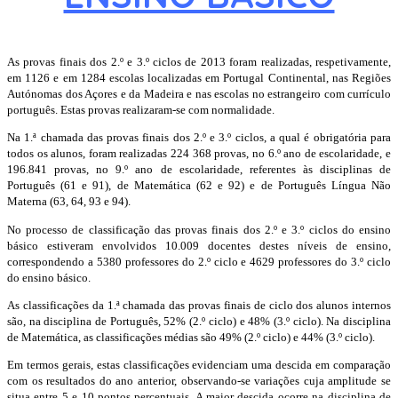
As provas finais dos 2.º e 3.º ciclos de 2013 foram realizadas, respetivamente,
em 1126 e em 1284 escolas localizadas em Portugal Continental, nas Regiões
Autónomas dos Açores e da Madeira e nas escolas no estrangeiro com currículo
português. Estas provas realizaram-se com normalidade.
Na 1.ª chamada das provas finais dos 2.º e 3.º ciclos, a qual é obrigatória para
todos os alunos, foram realizadas 224 368 provas, no 6.º ano de escolaridade, e
196.841 provas, no 9.º ano de escolaridade, referentes às disciplinas de
Português (61 e 91), de Matemática (62 e 92) e de Português Língua Não
Materna (63, 64, 93 e 94).
No processo de classificação das provas finais dos 2.º e 3.º ciclos do ensino
básico estiveram envolvidos 10.009 docentes destes níveis de ensino,
correspondendo a 5380 professores do 2.º ciclo e 4629 professores do 3.º ciclo
do ensino básico.
As classificações da 1.ª chamada das provas finais de ciclo dos alunos internos
são, na disciplina de Português, 52% (2.º ciclo) e 48% (3.º ciclo). Na disciplina
de Matemática, as classificações médias são 49% (2.º ciclo) e 44% (3.º ciclo).
Em termos gerais, estas classificações evidenciam uma descida em comparação
com os resultados do ano anterior, observando-se variações cuja amplitude se
situa entre 5 e 10 pontos percentuais. A maior descida ocorre na disciplina de