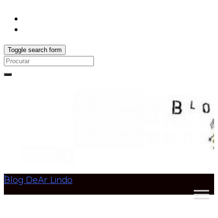
Toggle search form
Search
for:
Blog DeAr Lindo