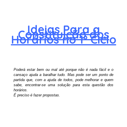
Ideias Para a
Constituição dos
Horários no 1º Ciclo
Poderá estar bem ou mal até porque não é nada fácil e o
cansaço ajuda a baralhar tudo. Mas pode ser um ponto de
partida que, com a ajuda de todos, pode melhorar e quem
sabe, encontrar-se uma solução para esta questão dos
horários.
É preciso é fazer propostas.