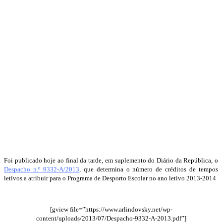
Foi publicado hoje ao final da tarde, em suplemento do Diário da República, o
Despacho n.º 9332-A/2013
, que determina o número de créditos de tempos
letivos a atribuir para o Programa de Desporto Escolar no ano letivo 2013-2014
[gview file=”https://www.arlindovsky.net/wp-
content/uploads/2013/07/Despacho-9332-A-2013.pdf”]