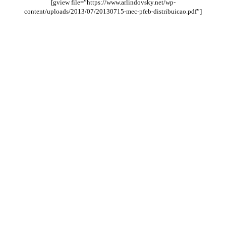
[gview file=”https://www.arlindovsky.net/wp-
content/uploads/2013/07/20130715-mec-pfeb-distribuicao.pdf”]