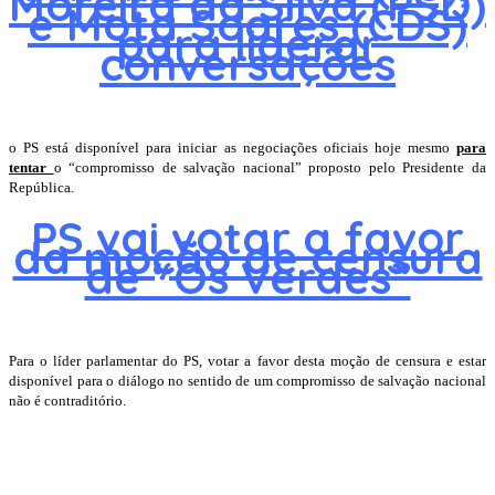
Moreira da Silva (PSD)
e Mota Soares (CDS)
para liderar
conversações
o PS está disponível para iniciar as negociações oficiais hoje mesmo
para
tentar
o “compromisso de salvação nacional” proposto pelo Presidente da
República.
PS vai votar a favor
da moção de censura
de “Os Verdes”
Para o líder parlamentar do PS, votar a favor desta moção de censura e estar
disponível para o diálogo no sentido de um compromisso de salvação nacional
não é contraditório.