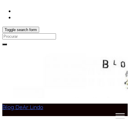
Toggle search form
Search
for:
Blog DeAr Lindo