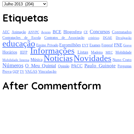
Arquivo
Etiquetas
Concursos
BCE
Blogosfera
Contratados
AEC
Animação
Açores
CE
ANVPC
Contratações de Escola
Contratos de Associação
critérios
DGAE
Divulgação
educação
FNE
Euromilhões
Exames
Ensino Privado
EVT
Fenprof
Greve
Informações
Listas
Horários
Mobilidade
IEFP
Madeira
MEC
Notícias
Novidades
Música
Nuno Crato
Mobilidade Interna
Números
Paulo Guinote
O Meu Quintal
PACC
Opinião
Perguntas
Prova
Vinculação
TV
VAGAS
QZP
After Commentform