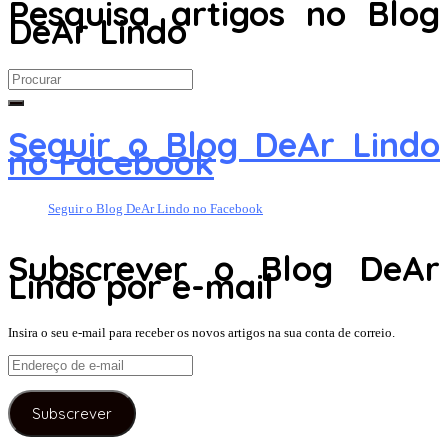
Pesquisa artigos no Blog
DeAr Lindo
Search
for:
Seguir o Blog DeAr Lindo
no Facebook
Seguir o Blog DeAr Lindo no Facebook
Subscrever o Blog DeAr
Lindo por e-mail
Insira o seu e-mail para receber os novos artigos na sua conta de correio.
Endereço
de
e-
Subscrever
mail