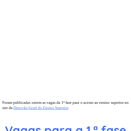
Foram publicadas ontem as vagas da 1ª fase para o acesso ao ensino superior no
site da
Direcção-Geral do Ensino Superior
.
Vagas para a 1.ª fase