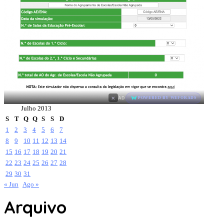
×
AD
POWERED BY WEFORADS
Julho 2013
S
T
Q
Q
S
S
D
1
2
3
4
5
6
7
8
9
10
11
12
13
14
15
16
17
18
19
20
21
22
23
24
25
26
27
28
29
30
31
« Jun
Ago »
Arquivo