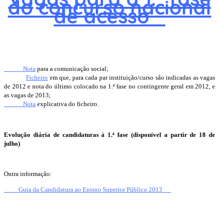
do concurso nacional
de acesso
Nota
para a comunicação social;
Ficheiro
em que, para cada par instituição/curso são indicadas as vagas
de 2012 e nota do último colocado na 1.ª fase no contingente geral em 2012, e
as vagas de 2013;
Nota
explicativa do ficheiro.
Evolução diária de candidaturas à 1.ª fase (disponível a partir de 18 de
julho)
Outra informação:
Guia da Candidatura ao Ensino Superior Público 2013