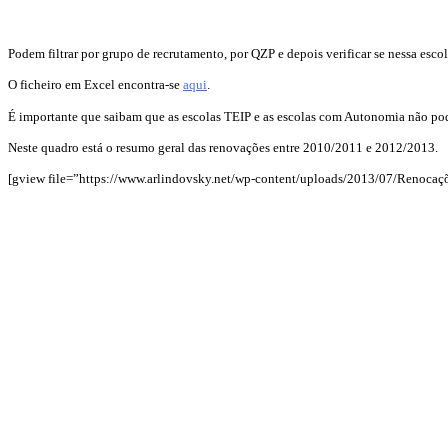
Podem filtrar por grupo de recrutamento, por QZP e depois verificar se nessa esco
O ficheiro em Excel encontra-se
aqui
.
É importante que saibam que as escolas TEIP e as escolas com Autonomia não pod
Neste quadro está o resumo geral das renovações entre 2010/2011 e 2012/2013.
[gview file=”https://www.arlindovsky.net/wp-content/uploads/2013/07/Renocaç