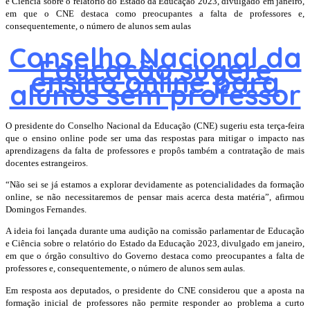
e Ciência sobre o relatório do Estado da Educação 2023, divulgado em janeiro,
em que o CNE destaca como preocupantes a falta de professores e,
consequentemente, o número de alunos sem aulas
Conselho Nacional da
Educação sugere
ensino online para
alunos sem professor
O presidente do Conselho Nacional da Educação (CNE) sugeriu esta terça-feira
que o ensino online pode ser uma das respostas para mitigar o impacto nas
aprendizagens da falta de professores e propôs também a contratação de mais
docentes estrangeiros.
“Não sei se já estamos a explorar devidamente as potencialidades da formação
online, se não necessitaremos de pensar mais acerca desta matéria”, afirmou
Domingos Fernandes.
A ideia foi lançada durante uma audição na comissão parlamentar de Educação
e Ciência sobre o relatório do Estado da Educação 2023, divulgado em janeiro,
em que o órgão consultivo do Governo destaca como preocupantes a falta de
professores e, consequentemente, o número de alunos sem aulas.
Em resposta aos deputados, o presidente do CNE considerou que a aposta na
formação inicial de professores não permite responder ao problema a curto