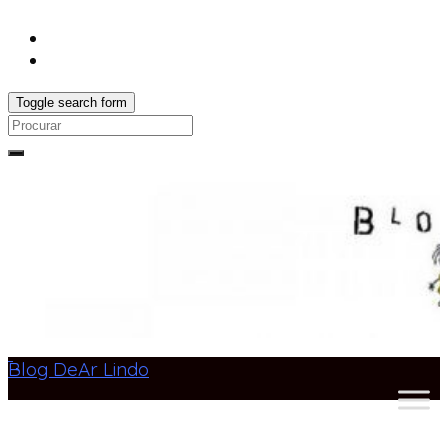
Toggle search form
Search
for:
Blog DeAr Lindo