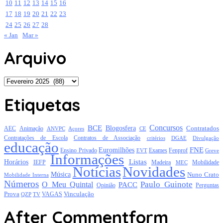
10
11
12
13
14
15
16
17
18
19
20
21
22
23
24
25
26
27
28
« Jan
Mar »
Arquivo
Arquivo
Etiquetas
Concursos
BCE
Blogosfera
Contratados
AEC
Animação
Açores
CE
ANVPC
Contratações de Escola
Contratos de Associação
critérios
DGAE
Divulgação
educação
FNE
Euromilhões
Exames
Ensino Privado
EVT
Fenprof
Greve
Informações
Listas
Horários
Mobilidade
IEFP
Madeira
MEC
Notícias
Novidades
Música
Nuno Crato
Mobilidade Interna
Números
Paulo Guinote
O Meu Quintal
PACC
Opinião
Perguntas
Prova
Vinculação
TV
VAGAS
QZP
After Commentform