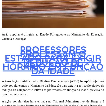
Ação popular é dirigida ao Estado Português e ao Ministério da Educação,
Ciência e Inovação
PROFESSORES
PROCESSAM O
ESTADO PARA EXIGIR
REDUÇÃO DE
HORÁRIO EM FUNÇÃO
DA IDADE
A Associação Jurídica pelos Direitos Fundamentais (AJDF) interpôs hoje uma
ação popular contra o Ministério da Educação para exigir a aplicação efetiva da
redução da componente letiva aos professores em função da idade, prevista no
estatuto da carreira.
A ação popular deu hoje entrada no Tribunal Administrativo de Braga e é
dirigida ao Estado Português e ao Ministério da Educação, Ciência e Inovação.