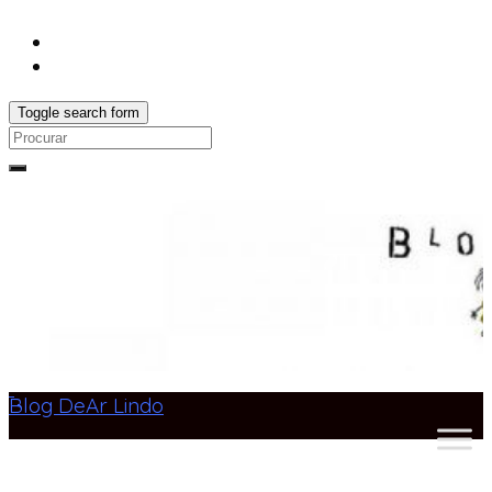
Toggle search form
Search
for:
Blog DeAr Lindo