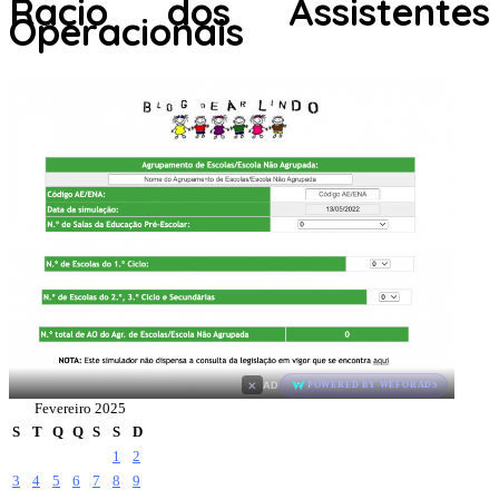
Racio dos Assistentes
Operacionais
×
AD
POWERED BY WEFORADS
Fevereiro 2025
S
T
Q
Q
S
S
D
1
2
3
4
5
6
7
8
9