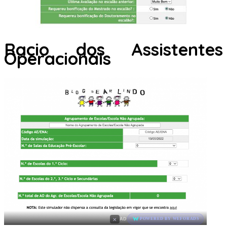
Racio dos Assistentes
Operacionais
×
AD
POWERED BY WEFORADS