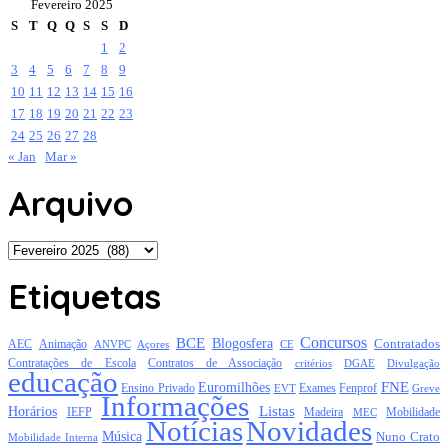
Fevereiro 2025
S
T
Q
Q
S
S
D
1
2
3
4
5
6
7
8
9
10
11
12
13
14
15
16
17
18
19
20
21
22
23
24
25
26
27
28
« Jan
Mar »
Arquivo
Arquivo
Etiquetas
Concursos
BCE
Blogosfera
Contratados
AEC
Animação
Açores
CE
ANVPC
Contratações de Escola
Contratos de Associação
critérios
DGAE
Divulgação
educação
FNE
Euromilhões
Exames
Ensino Privado
EVT
Fenprof
Greve
Informações
Listas
Horários
Mobilidade
IEFP
Madeira
MEC
Notícias
Novidades
Música
Nuno Crato
Mobilidade Interna