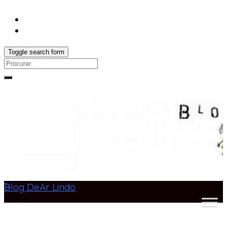
Toggle search form
Search
for:
Blog DeAr Lindo