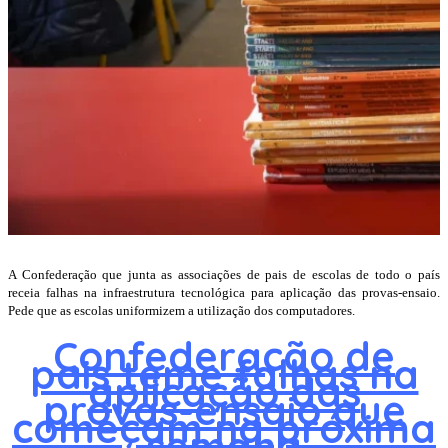
A Confederação que junta as associações de pais de escolas de todo o país
receia falhas na infraestrutura tecnológica para aplicação das provas-ensaio.
Pede que as escolas uniformizem a utilização dos computadores.
Confederação de
pais teme falhas na
aplicação das
provas-ensaio que
começam na próxima
semana