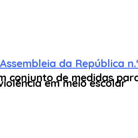
Assembleia da República n.
 conjunto de medidas para
violência em meio escolar