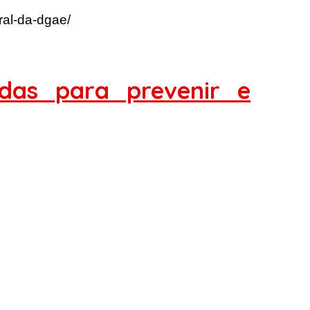
ral-da-dgae/
as para prevenir e