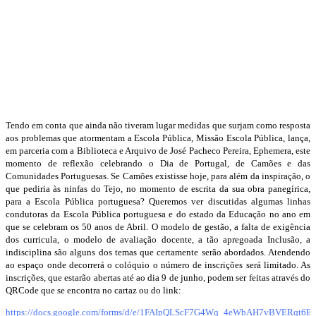
Tendo em conta que ainda não tiveram lugar medidas que surjam como resposta
aos problemas que atormentam a Escola Pública, Missão Escola Pública, lança,
em parceria com a Biblioteca e Arquivo de José Pacheco Pereira, Ephemera, este
momento de reflexão celebrando o Dia de Portugal, de Camões e das
Comunidades Portuguesas. Se Camões existisse hoje, para além da inspiração, o
que pediria às ninfas do Tejo, no momento de escrita da sua obra panegírica,
para a Escola Pública portuguesa? Queremos ver discutidas algumas linhas
condutoras da Escola Pública portuguesa e do estado da Educação no ano em
que se celebram os 50 anos de Abril. O modelo de gestão, a falta de exigência
dos curricula, o modelo de avaliação docente, a tão apregoada Inclusão, a
indisciplina são alguns dos temas que certamente serão abordados. Atendendo
ao espaço onde decorrerá o colóquio o número de inscrições será limitado. As
inscrições, que estarão abertas até ao dia 9 de junho, podem ser feitas através do
QRCode que se encontra no cartaz ou do link:
https://docs.google.com/forms/d/e/1FAIpQLScF7G4Wq_4eWbAH7vBVERqt