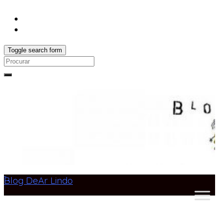
Toggle search form
Search
for:
Blog DeAr Lindo