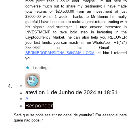
more profit than I could ever imagine. I’m not here to
converse much but to share my testimony; I have made
total returns of $20,500.00 from an investment of just
$2000.00 within 1 week. Thanks to Mr Bernie I’m really
grateful,I have been able to make a great returns trading with
his signals and strategies .I urge anyone interested in
INVESTMENT to take bold step in investing in the
Cryptocurrency Market, he can also help you RECOVER
your lost funds, you can reach him on WhatsApp : +1(424)
285-0682 or his Gmail :
BERNIEDORANSIGNALS@GMAIL.COM
tell him I referred
you
Loading...
atevi
on
1 de Junho de 2024
at 18:51
#
Responder
Será que se pode assistir no canal de youtube? Era essencial para
quem não pode ir.