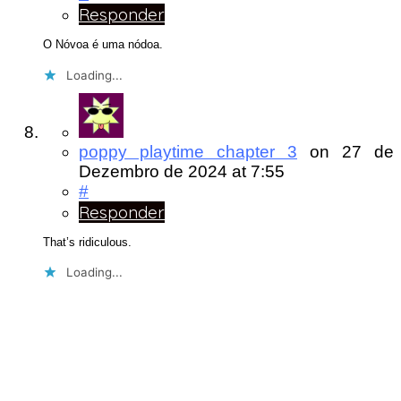
Responder
O Nóvoa é uma nódoa.
Loading...
poppy playtime chapter 3
on
27 de
Dezembro de 2024
at 7:55
#
Responder
That’s ridiculous.
Loading...