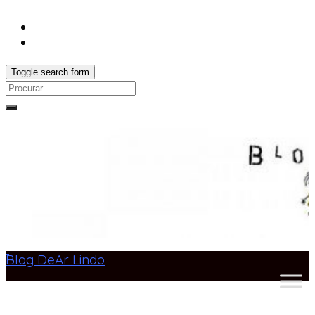
Toggle search form
Search
for:
Blog DeAr Lindo