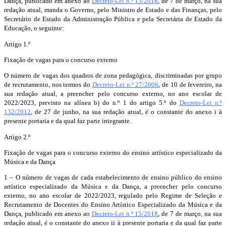
Dança, publicado em anexo ao
Decreto-Lei n.º 15/2018
, de 7 de março, na sua
redação atual, manda o Governo, pelo Ministro de Estado e das Finanças, pelo
Secretário de Estado da Administração Pública e pela Secretária de Estado da
Educação, o seguinte:
Artigo 1.º
Fixação de vagas para o concurso externo
O número de vagas dos quadros de zona pedagógica, discriminadas por grupo
de recrutamento, nos termos do
Decreto-Lei n.º 27/2006
, de 10 de fevereiro, na
sua redação atual, a preencher pelo concurso externo, no ano escolar de
2022/2023, previsto na alínea b) do n.º 1 do artigo 5.º do
Decreto-Lei n.º
132/2012
, de 27 de junho, na sua redação atual, é o constante do anexo i à
presente portaria e da qual faz parte integrante.
Artigo 2.º
Fixação de vagas para o concurso externo do ensino artístico especializado da
Música e da Dança
1 – O número de vagas de cada estabelecimento de ensino público do ensino
artístico especializado da Música e da Dança, a preencher pelo concurso
externo, no ano escolar de 2022/2023, regulado pelo Regime de Seleção e
Recrutamento de Docentes do Ensino Artístico Especializado da Música e da
Dança, publicado em anexo ao
Decreto-Lei n.º 15/2018
, de 7 de março, na sua
redação atual, é o constante do anexo ii à presente portaria e da qual faz parte