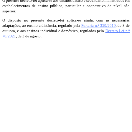
O presente decreto-lei aplica-se aos ensinos básico e secundário, ministrados em
estabelecimentos de ensino público, particular e cooperativo de nível não
superior.
O disposto no presente decreto-lei aplica-se ainda, com as necessárias
adaptações, ao ensino a distância, regulado pela
Portaria n.º 359/2019
, de 8 de
outubro, e aos ensinos individual e doméstico, regulados pelo
Decreto-Lei n.º
70/2021
, de 3 de agosto.