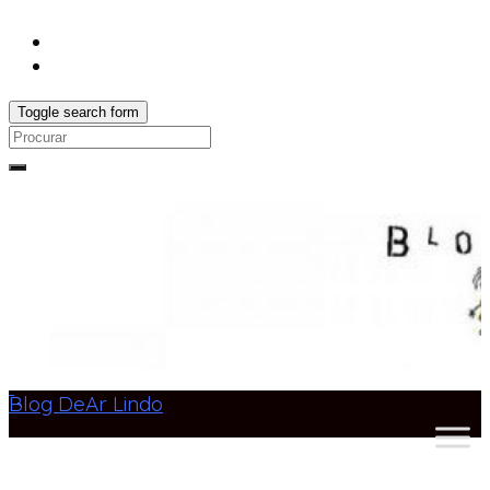
Toggle search form
Search
for:
Blog DeAr Lindo