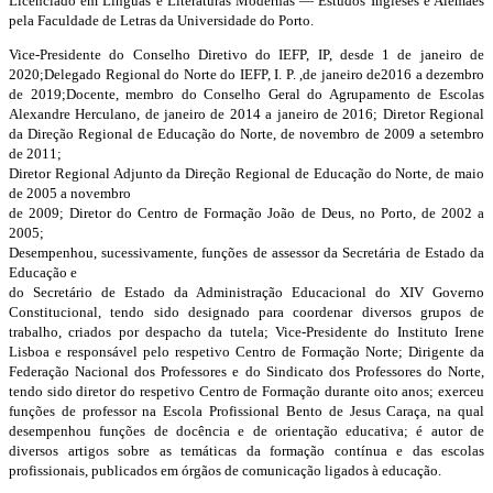
Licenciado em Línguas e Literaturas Modernas — Estudos Ingleses e Alemães
pela Faculdade de Letras da Universidade do Porto.
Vice-Presidente do Conselho Diretivo do IEFP, IP, desde 1 de janeiro de
2020;Delegado Regional do Norte do IEFP, I. P. ,de janeiro de2016 a dezembro
de 2019;Docente, membro do Conselho Geral do Agrupamento de Escolas
Alexandre Herculano, de janeiro de 2014 a janeiro de 2016; Diretor Regional
da Direção Regional de Educação do Norte, de novembro de 2009 a setembro
de 2011;
Diretor Regional Adjunto da Direção Regional de Educação do Norte, de maio
de 2005 a novembro
de 2009; Diretor do Centro de Formação João de Deus, no Porto, de 2002 a
2005;
Desempenhou, sucessivamente, funções de assessor da Secretária de Estado da
Educação e
do Secretário de Estado da Administração Educacional do XIV Governo
Constitucional, tendo sido designado para coordenar diversos grupos de
trabalho, criados por despacho da tutela; Vice-Presidente do Instituto Irene
Lisboa e responsável pelo respetivo Centro de Formação Norte; Dirigente da
Federação Nacional dos Professores e do Sindicato dos Professores do Norte,
tendo sido diretor do respetivo Centro de Formação durante oito anos; exerceu
funções de professor na Escola Profissional Bento de Jesus Caraça, na qual
desempenhou funções de docência e de orientação educativa; é autor de
diversos artigos sobre as temáticas da formação contínua e das escolas
profissionais, publicados em órgãos de comunicação ligados à educação.