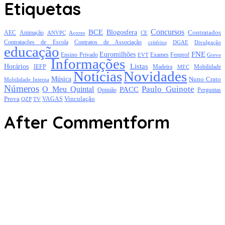
Etiquetas
Concursos
BCE
Blogosfera
Contratados
AEC
Animação
Açores
CE
ANVPC
Contratações de Escola
Contratos de Associação
critérios
DGAE
Divulgação
educação
FNE
Euromilhões
Exames
Ensino Privado
EVT
Fenprof
Greve
Informações
Listas
Horários
Mobilidade
IEFP
Madeira
MEC
Notícias
Novidades
Música
Nuno Crato
Mobilidade Interna
Números
Paulo Guinote
O Meu Quintal
PACC
Opinião
Perguntas
Prova
Vinculação
TV
VAGAS
QZP
After Commentform