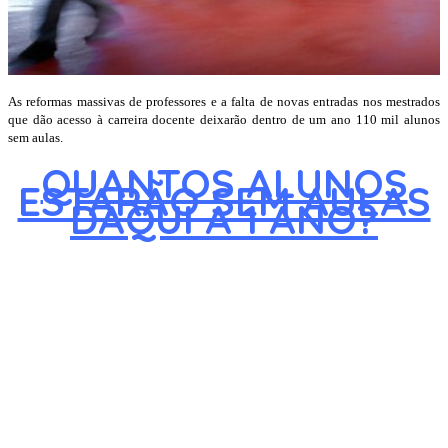
As reformas massivas de professores e a falta de novas entradas nos mestrados
que dão acesso à carreira docente deixarão dentro de um ano 110 mil alunos
sem aulas.
QUANTOS ALUNOS
ESTARÃO SEM AULAS
DAQUI A 1 ANO?