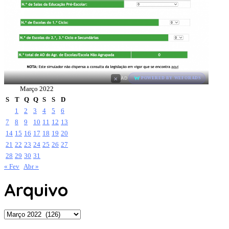
×
AD
POWERED BY WEFORADS
Março 2022
S
T
Q
Q
S
S
D
1
2
3
4
5
6
7
8
9
10
11
12
13
14
15
16
17
18
19
20
21
22
23
24
25
26
27
28
29
30
31
« Fev
Abr »
Arquivo
Arquivo