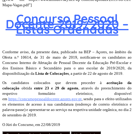
Mapa-Vagas.pdf”]
Concurso Pessoal
Docente 2019/2020 –
Listas Ordenadas
Conforme aviso, da presente data, publicado na BEP – Açores, no âmbito da
Oferta n.º 10614, de 31 de maio de 2019, notificam-se os candidatos ao
Concurso Interno de Afetação de Pessoal Docente da Educação Pré-Escolar e
dos Ensinos Básico e Secundário para o ano escolar de 2019/2020, da
disponibilização da
Lista de Colocações
, a partir de 22 de agosto de 2019.
Os candidatos colocados que devem proceder à
aceitação da
colocação
obtida
entre 23 e 29 de agosto
, através do preenchimento do
respetivo formulário eletrónico, disponível
em
https://concursopessoaldocente.azores.gov.pt
, sendo para o efeito utilizados
os elementos de acesso à sua candidatura (endereço de correio eletrónico e
palavra-passe) e apresentar-se ao serviço na respetiva unidade orgânica, no dia 2
de setembro de 2019.
O Júri do Concurso, em 22/08/2019