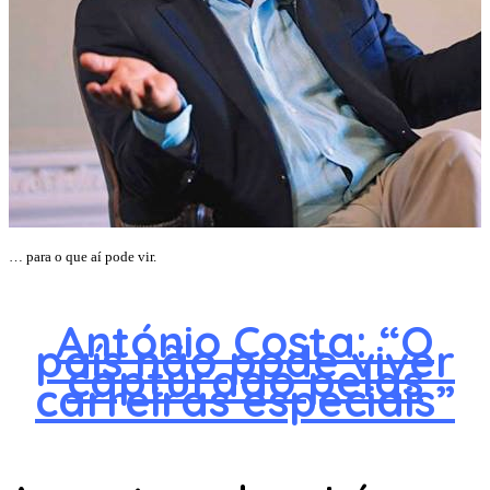
… para o que aí pode vir.
António Costa: “O
país não pode viver
capturado pelas
carreiras especiais”