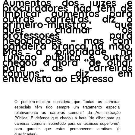
Aumentos dos juízes e
procuradores não têm de
implicar aumentos para
outras carreiras, diz o
primeiro-ministro, que
quer chamar os
professores para
negociações – mas com
bandeira branca na mão.
Mas a prioridade na
função pública é outra:
chegou a hora “de olhar
para as carreiras
comuns”, diz em
entrevista ao Expresso
O primeiro-ministro considera que “todas as carreiras
especiais têm tido sempre um tratamento especial
relativamente às carreiras comuns” da Administração
Pública. E defende que chegou a hora “de olhar para as
carreiras comuns, sobretudo para os técnicos superiores”,
para garantir que estas permanecem atrativas (e
qualificadas).