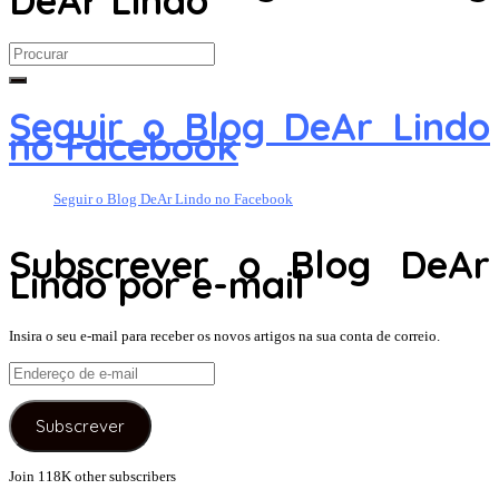
DeAr Lindo
Search
for:
Seguir o Blog DeAr Lindo
no Facebook
Seguir o Blog DeAr Lindo no Facebook
Subscrever o Blog DeAr
Lindo por e-mail
Insira o seu e-mail para receber os novos artigos na sua conta de correio.
Endereço
de
e-
Subscrever
mail
Join 118K other subscribers