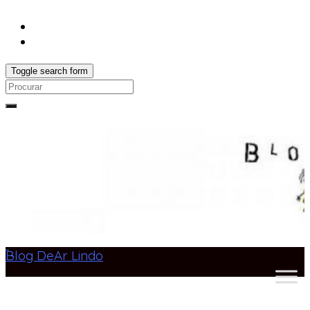
Toggle search form
Search
for:
Blog DeAr Lindo