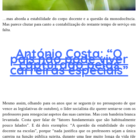
…mas aborda a estabilidade do corpo docente e a questão da monodocência.
Mas parece chutar para canto a contabilização do restante tempo de serviço em
falta.
António Costa: “O
país não pode viver
capturado pelas
carreiras especiais”
Mesmo assim, olhando para os anos que se seguem (e no pressuposto de que
vence as legislativas de outubro), o líder socialista diz querer sentar-se com os
professores para renegociar aspetos das suas carreiras. Mas com bandeira branca
levantada. Costa quer falar de “fatores fundamentais que são habitualmente
pouco falados”. E dá dois exemplos: “A questão da estabilidade do corpo
docente na escolas”, porque “nada justifica que os professores sejam a única
carreira na função pública sujeita, durante uma fase muito longa da vida (de