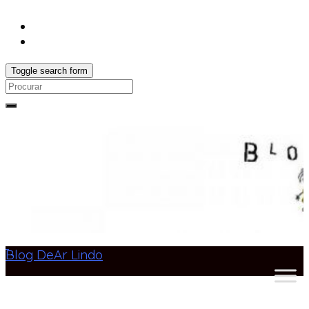
Toggle search form
Search
for:
Blog DeAr Lindo