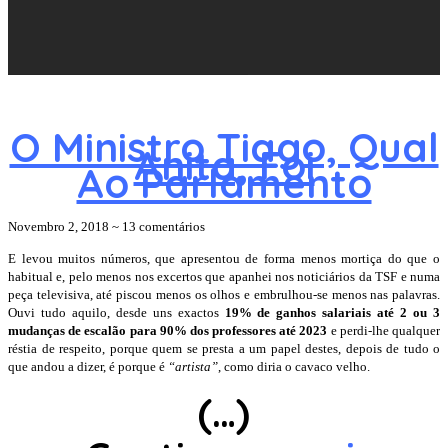
O Ministro Tiago, Qual
Anita, Foi
Ao Parlamento
Novembro 2, 2018
~
13 comentários
E levou muitos números, que apresentou de forma menos mortiça do que o
habitual e, pelo menos nos excertos que apanhei nos noticiários da TSF e numa
peça televisiva, até piscou menos os olhos e embrulhou-se menos nas palavras.
Ouvi tudo aquilo, desde uns exactos
19% de ganhos salariais até 2 ou 3
mudanças de escalão para 90% dos professores até 2023
e perdi-lhe qualquer
réstia de respeito, porque quem se presta a um papel destes, depois de tudo o
que andou a dizer, é porque é
“artista”
, como diria o cavaco velho.
(…)