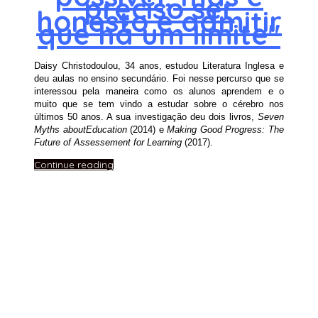
preciso ser
honesto e admitir
que há um limite
″
Daisy Christodoulou, 34 anos, estudou Literatura Inglesa e
deu aulas no ensino secundário. Foi nesse percurso que se
interessou pela maneira como os alunos aprendem e o
muito que se tem vindo a estudar sobre o cérebro nos
últimos 50 anos. A sua investigação deu dois livros,
Seven
Myths about
Education
(2014) e
Making Good Progress: The
Future of Assessement for Learning
(2017).
Continue reading