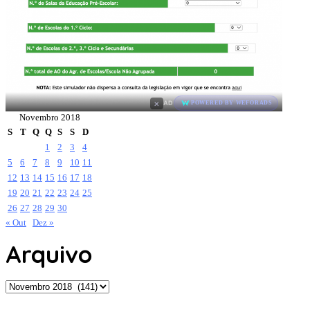
×
AD
POWERED BY WEFORADS
Novembro 2018
S
T
Q
Q
S
S
D
1
2
3
4
5
6
7
8
9
10
11
12
13
14
15
16
17
18
19
20
21
22
23
24
25
26
27
28
29
30
« Out
Dez »
Arquivo
Arquivo