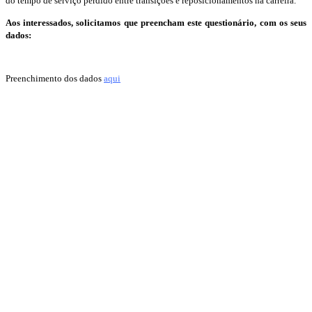
do tempo de serviço perdido entre transições e reposicionamentos na carreira.
Aos interessados, solicitamos que preencham este questionário, com os seus
dados:
Preenchimento dos dados
aqui