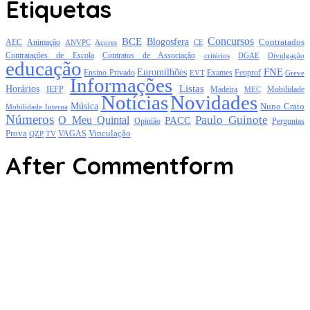
Etiquetas
Concursos
BCE
Blogosfera
Contratados
AEC
Animação
Açores
CE
ANVPC
Contratações de Escola
Contratos de Associação
critérios
DGAE
Divulgação
educação
FNE
Euromilhões
Exames
Ensino Privado
EVT
Fenprof
Greve
Informações
Listas
Horários
Mobilidade
IEFP
Madeira
MEC
Notícias
Novidades
Música
Nuno Crato
Mobilidade Interna
Números
Paulo Guinote
O Meu Quintal
PACC
Opinião
Perguntas
Prova
Vinculação
TV
VAGAS
QZP
After Commentform