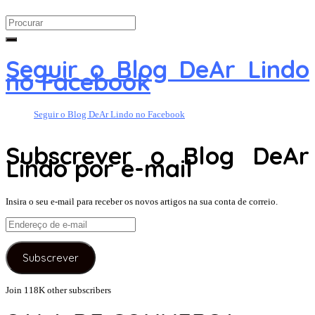
Search
for:
Seguir o Blog DeAr Lindo
no Facebook
Seguir o Blog DeAr Lindo no Facebook
Subscrever o Blog DeAr
Lindo por e-mail
Insira o seu e-mail para receber os novos artigos na sua conta de correio.
Endereço
de
e-
Subscrever
mail
Join 118K other subscribers