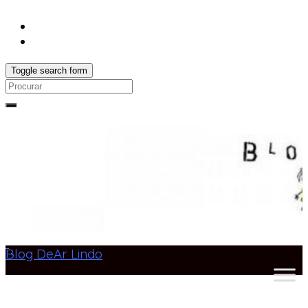
Toggle search form
Search
for:
Blog DeAr Lindo