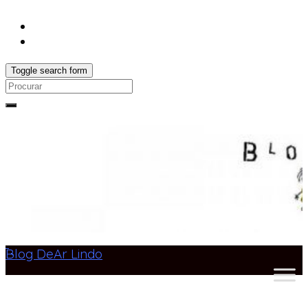
Toggle search form
Search
for:
Blog DeAr Lindo