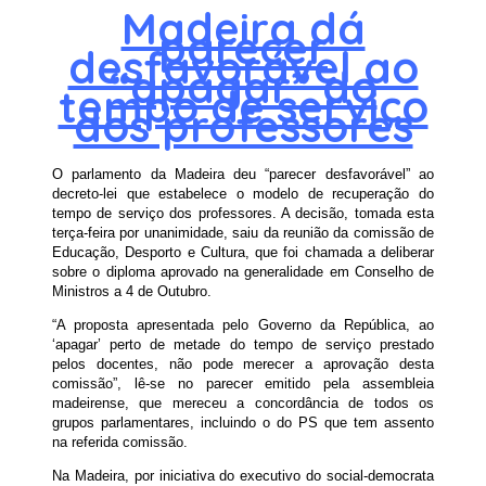
Madeira dá
parecer
desfavorável ao
“apagar” do
tempo de serviço
dos professores
O parlamento da Madeira deu “parecer desfavorável” ao
decreto-lei que estabelece o modelo de recuperação do
tempo de serviço dos professores. A decisão, tomada esta
terça-feira por unanimidade, saiu da reunião da comissão de
Educação, Desporto e Cultura, que foi chamada a deliberar
sobre o diploma aprovado na generalidade em Conselho de
Ministros a 4 de Outubro.
“A proposta apresentada pelo Governo da República, ao
‘apagar’ perto de metade do tempo de serviço prestado
pelos docentes, não pode merecer a aprovação desta
comissão”, lê-se no parecer emitido pela assembleia
madeirense, que mereceu a concordância de todos os
grupos parlamentares, incluindo o do PS que tem assento
na referida comissão.
Na Madeira, por iniciativa do executivo do social-democrata