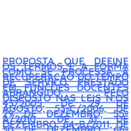
PROPOSTA QUE DEFINE
OS TERMOS E A FORMA
COMO SE PROCESSA A
RECUPERAÇÃO DO TEMPO
DE SERVIÇO PRESTADO
EM FUNÇÕES DOCENTES
ABRANGIDO PELO
DISPOSTO NAS LEIS N.OS
43/2005, DE 29 DE
AGOSTO, 53-C/2006, DE
29 DE DEZEMBRO, 55-
A/2010, DE 31 DE
DEZEMBRO, 64-B/2011, DE
30 DE DEZEMBRO, 66-