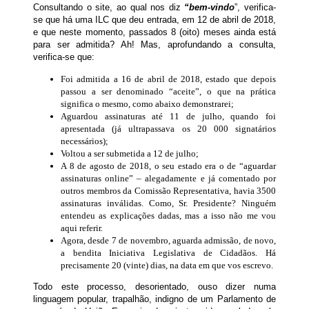
Consultando o site, ao qual nos diz
“bem-vindo
”, verifica-
se que há uma ILC que deu entrada, em 12 de abril de 2018,
e que neste momento, passados 8 (oito) meses ainda está
para ser admitida? Ah! Mas, aprofundando a consulta,
verifica-se que:
Foi admitida a 16 de abril de 2018, estado que depois
passou a ser denominado “aceite”, o que na prática
significa o mesmo, como abaixo demonstrarei;
Aguardou assinaturas até 11 de julho, quando foi
apresentada (já ultrapassava os 20 000 signatários
necessários);
Voltou a ser submetida a 12 de julho;
A 8 de agosto de 2018, o seu estado era o de “aguardar
assinaturas online” – alegadamente e já comentado por
outros membros da Comissão Representativa, havia 3500
assinaturas inválidas. Como, Sr. Presidente? Ninguém
entendeu as explicações dadas, mas a isso não me vou
aqui referir.
Agora, desde 7 de novembro, aguarda admissão, de novo,
a bendita Iniciativa Legislativa de Cidadãos. Há
precisamente 20 (vinte) dias, na data em que vos escrevo.
Todo este processo, desorientado, ouso dizer numa
linguagem popular, trapalhão, indigno de um Parlamento de