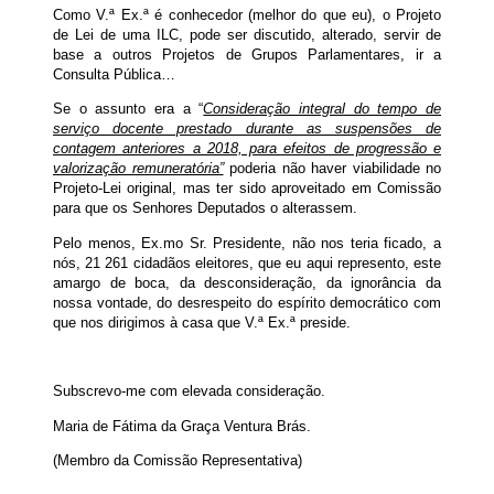
Como V.ª Ex.ª é conhecedor (melhor do que eu), o Projeto
de Lei de uma ILC, pode ser discutido, alterado, servir de
base a outros Projetos de Grupos Parlamentares, ir a
Consulta Pública…
Se o assunto era a “
Consideração integral do tempo de
serviço docente prestado durante as suspensões de
contagem anteriores a 2018, para efeitos de progressão e
valorização remuneratória”
poderia não haver viabilidade no
Projeto-Lei original, mas ter sido aproveitado em Comissão
para que os Senhores Deputados o alterassem.
Pelo menos, Ex.mo Sr. Presidente, não nos teria ficado, a
nós, 21 261 cidadãos eleitores, que eu aqui represento, este
amargo de boca, da desconsideração, da ignorância da
nossa vontade, do desrespeito do espírito democrático com
que nos dirigimos à casa que V.ª Ex.ª preside.
Subscrevo-me com elevada consideração.
Maria de Fátima da Graça Ventura Brás.
(Membro da Comissão Representativa)