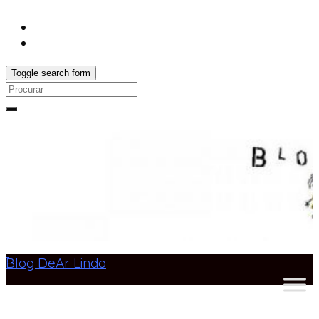
Toggle search form
Search
for:
Blog DeAr Lindo