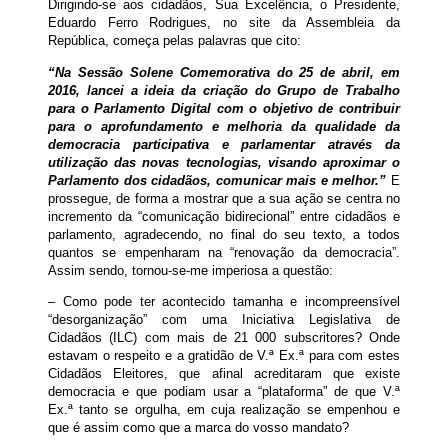
Dirigindo-se aos cidadãos, Sua Excelência, o Presidente,
Eduardo Ferro Rodrigues, no site da Assembleia da
República, começa pelas palavras que cito:
“Na Sessão Solene Comemorativa do 25 de abril, em
2016, lancei a ideia da criação do Grupo de Trabalho
para o Parlamento Digital com o objetivo de contribuir
para o aprofundamento e melhoria da qualidade da
democracia participativa e parlamentar através da
utilização das novas tecnologias, visando aproximar o
Parlamento dos cidadãos, comunicar mais e melhor.”
E
prossegue, de forma a mostrar que a sua ação se centra no
incremento da “comunicação bidirecional” entre cidadãos e
parlamento, agradecendo, no final do seu texto, a todos
quantos se empenharam na “renovação da democracia”.
Assim sendo, tornou-se-me imperiosa a questão:
– Como pode ter acontecido tamanha e incompreensível
“desorganização” com uma Iniciativa Legislativa de
Cidadãos (ILC) com mais de 21 000 subscritores? Onde
estavam o respeito e a gratidão de V.ª Ex.ª para com estes
Cidadãos Eleitores, que afinal acreditaram que existe
democracia e que podiam usar a “plataforma” de que V.ª
Ex.ª tanto se orgulha, em cuja realização se empenhou e
que é assim como que a marca do vosso mandato?