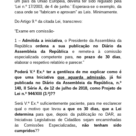
um país da União Europeia, deveria ter sido regulado pela
‘Lei n.º 17/2003, de 4 de junho.’ Esperava-se o exemplo, da
casa onde se “fabricam e aprovam” as Leis. Minimamente.
Do Artigo 9.º da citada Lei, transcrevo:
“Exame em comissão-
1 –
Admitida a iniciativa
, o Presidente da Assembleia da
República
ordena a sua publicação no Diário da
Assembleia da República
e remete-a à comissão
especializada competente para,
no prazo de 30 dias
,
elaborar o respetivo relatório e parecer.”
Poderá V.ª Ex.ª ter a gentileza de me explicar como é
que uma Iniciativa
que aguarda admissão
, já foi
publicada no Diário da Assembleia da República, n.º
140, II Série A, de 12 de julho de 2018, como Projeto de
Lei n.º 944/XIII (3.ª)??
Será V.ª Ex.ª suficientemente paciente, para me esclarecer
qual o motivo que levou
a que os 30 dias, que a Lei
determina
para que, depois da publicação no DAR, as
Iniciativas Legislativas de Cidadãos sejam encaminhadas
às Comissões Especializadas
, não tenham sido
cumpridos
??