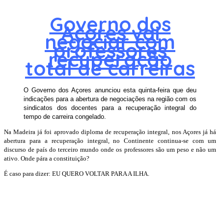
Governo dos
Açores vai
negociar com
professores
recuperação
total de carreiras
O Governo dos Açores anunciou esta quinta-feira que deu
indicações para a abertura de negociações na região com os
sindicatos dos docentes para a recuperação integral do
tempo de carreira congelado.
Na Madeira já foi aprovado diploma de recuperação integral, nos Açores já há
abertura para a recuperação integral, no Continente continua-se com um
discurso de país do terceiro mundo onde os professores são um peso e não um
ativo. Onde pára a constituição?
É caso para dizer: EU QUERO VOLTAR PARA A ILHA.