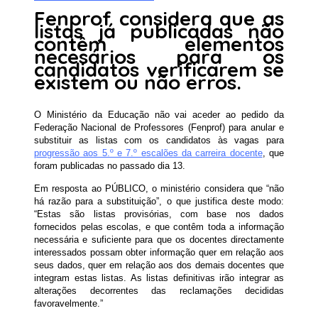
Fenprof considera que as
listas já publicadas não
contêm elementos
necesários para os
candidatos verificarem se
existem ou não erros.
O Ministério da Educação não vai aceder ao pedido da
Federação Nacional de Professores (Fenprof) para anular e
substituir as listas com os candidatos às vagas para
progressão aos 5.º e 7.º escalões da carreira docente
, que
foram publicadas no passado dia 13.
Em resposta ao PÚBLICO, o ministério considera que “não
há razão para a substituição”, o que justifica deste modo:
“Estas são listas provisórias, com base nos dados
fornecidos pelas escolas, e que contêm toda a informação
necessária e suficiente para que os docentes directamente
interessados possam obter informação quer em relação aos
seus dados, quer em relação aos dos demais docentes que
integram estas listas. As listas definitivas irão integrar as
alterações decorrentes das reclamações decididas
favoravelmente.”