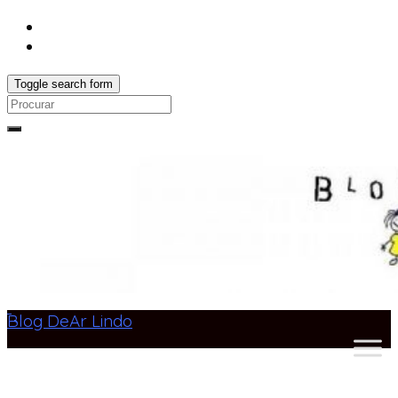
Toggle search form
Search
for:
Blog DeAr Lindo