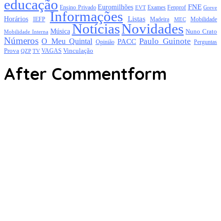
educação
FNE
Euromilhões
Exames
Ensino Privado
EVT
Fenprof
Greve
Informações
Listas
Horários
Mobilidade
IEFP
Madeira
MEC
Notícias
Novidades
Música
Nuno Crato
Mobilidade Interna
Números
Paulo Guinote
O Meu Quintal
PACC
Opinião
Perguntas
Prova
Vinculação
TV
VAGAS
QZP
After Commentform