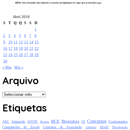
Abril 2018
S
T
Q
Q
S
S
D
1
2
3
4
5
6
7
8
9
10
11
12
13
14
15
16
17
18
19
20
21
22
23
24
25
26
27
28
29
30
« Mar
Mai »
Arquivo
Arquivo
Etiquetas
Concursos
BCE
Blogosfera
Contratados
AEC
Animação
Açores
CE
ANVPC
Contratações de Escola
Contratos de Associação
critérios
DGAE
Divulgação