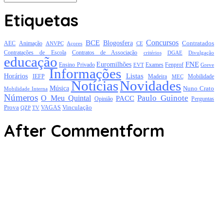
Etiquetas
Concursos
BCE
Blogosfera
Contratados
AEC
Animação
Açores
CE
ANVPC
Contratações de Escola
Contratos de Associação
critérios
DGAE
Divulgação
educação
FNE
Euromilhões
Exames
Ensino Privado
EVT
Fenprof
Greve
Informações
Listas
Horários
Mobilidade
IEFP
Madeira
MEC
Notícias
Novidades
Música
Nuno Crato
Mobilidade Interna
Números
Paulo Guinote
O Meu Quintal
PACC
Opinião
Perguntas
Prova
Vinculação
TV
VAGAS
QZP
After Commentform