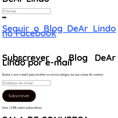
Search
for:
Seguir o Blog DeAr Lindo
no Facebook
Subscrever o Blog DeAr
Lindo por e-mail
Insira o seu e-mail para receber os novos artigos na sua conta de correio.
Endereço
de
e-
Subscrever
mail
Join 118K other subscribers