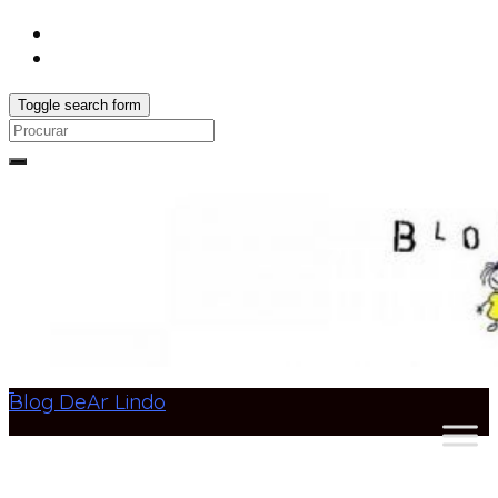
Toggle search form
Search
for:
Blog DeAr Lindo